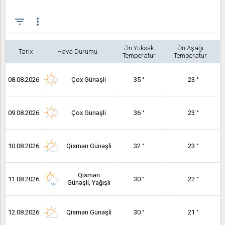
filter_list
more_vert
Ən Yüksək
Ən Aşağı
Tarix
Hava Durumu
Temperatur
Temperatur
08.08.2026
Çox Günəşli
35 °
23 °
09.08.2026
Çox Günəşli
36 °
23 °
10.08.2026
Qismən Günəşli
32 °
23 °
Qismən
11.08.2026
30 °
22 °
Günəşli, Yağışlı
12.08.2026
Qismən Günəşli
30 °
21 °