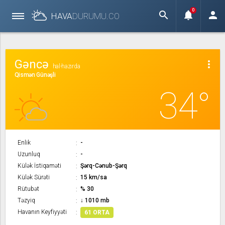
0
search
notifications
person
HAVA
DURUMU.
CO
Gəncə
more_vert
hal-hazırda
Qismən Günəşli
34°
Enlik
-
Uzunluq
-
Külək İstiqaməti
Şərq-Cənub-Şərq
Külək Sürəti
15 km/sa
Rütubət
% 30
Təzyiq
↓ 1010 mb
Havanın Keyfiyyəti
61 ORTA