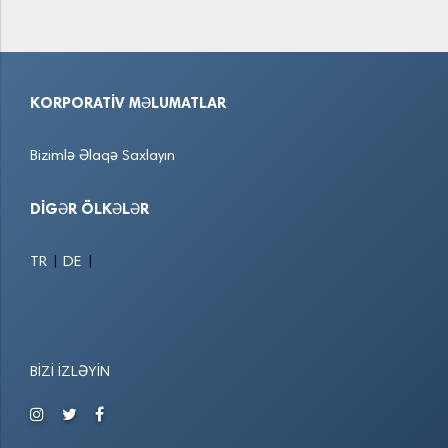
KORPORATIV MƏLUMATLAR
Bizimlə Əlaqə Saxlayın
DIGƏR ÖLKƏLƏR
|
|
TR
DE
BIZI İZLƏYIN