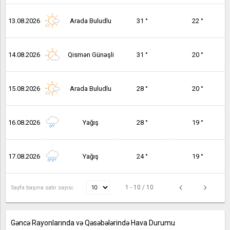
13.08.2026
Arada Buludlu
31 °
22 °
14.08.2026
Qismən Günəşli
31 °
20 °
15.08.2026
Arada Buludlu
28 °
20 °
16.08.2026
Yağış
28 °
19 °
17.08.2026
Yağış
24 °
19 °
1 - 10 / 10
Sayfa başına satır sayısı:
Gəncə Rayonlarında və Qəsəbələrində Hava Durumu