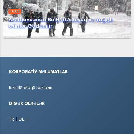
HABER
Azərbaycanda Bu Həftə Soyuq və Yağışlı
Günlər Gözlənilir
access_time
1 il əvvəl
KORPORATIV MƏLUMATLAR
Bizimlə Əlaqə Saxlayın
DIGƏR ÖLKƏLƏR
|
|
TR
DE