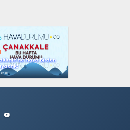
kkale'de Hava Birden
uyacak!
l önce