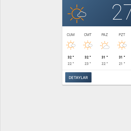
2
CUM
CMT
PAZ
PZT
32 °
32 °
31 °
31 °
22 °
23 °
22 °
21 °
DETAYLAR