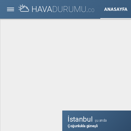
HAVA
DURUMU.
ANASAYFA
CO
İstanbul
şu anda
Çoğunlukla güneşli