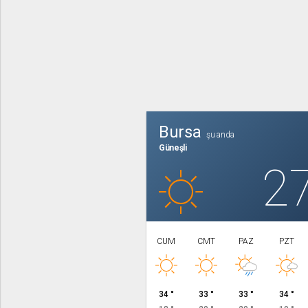
Bursa
şu anda
Güneşli
2
CUM
CMT
PAZ
PZT
34 °
33 °
33 °
34 °