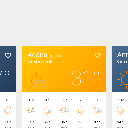
Adana
Ant
favorite_border
favorite_border
şu anda
Kısmen güneşli
Güneşl
7°
31°
SAL
CUM
CMT
PAZ
PZT
SAL
CUM
34 °
36 °
36 °
36 °
38 °
37 °
34 °