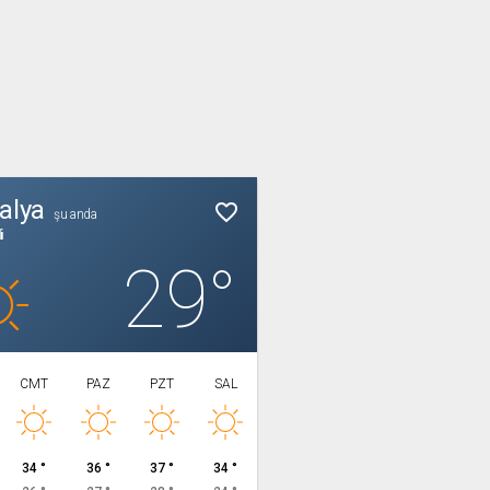
alya
favorite_border
şu anda
i
29°
CMT
PAZ
PZT
SAL
34 °
36 °
37 °
34 °