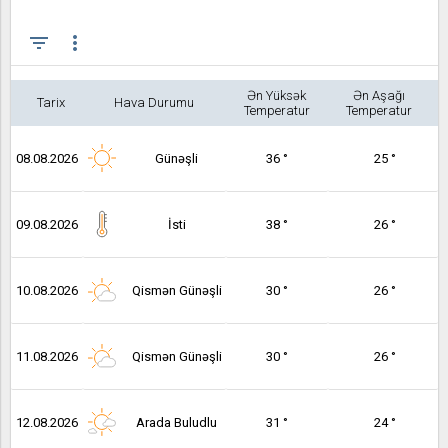
filter_list
more_vert
Ən Yüksək
Ən Aşağı
Tarix
Hava Durumu
Temperatur
Temperatur
08.08.2026
Günəşli
36 °
25 °
09.08.2026
İsti
38 °
26 °
10.08.2026
Qismən Günəşli
30 °
26 °
11.08.2026
Qismən Günəşli
30 °
26 °
12.08.2026
Arada Buludlu
31 °
24 °