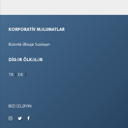
KORPORATIV MƏLUMATLAR
Bizimlə Əlaqə Saxlayın
DIGƏR ÖLKƏLƏR
|
|
TR
DE
BIZI İZLƏYIN