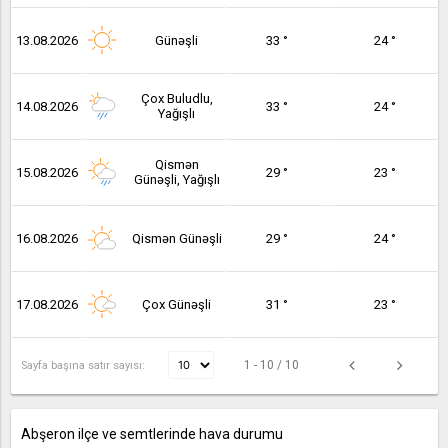
13.08.2026
Günəşli
33 °
24 °
Çox Buludlu,
14.08.2026
33 °
24 °
Yağışlı
Qismən
15.08.2026
29 °
23 °
Günəşli, Yağışlı
16.08.2026
Qismən Günəşli
29 °
24 °
17.08.2026
Çox Günəşli
31 °
23 °
1 - 10 / 10
Sayfa başına satır sayısı:
Abşeron ilçe ve semtlerinde hava durumu