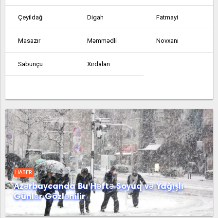
Çeyildağ
Digah
Fatmayi
Masazır
Məmmədli
Novxanı
Sabunçu
Xırdalan
HABER
Azərbaycanda Bu Həftə Soyuq və Yağışlı
Günlər Gözlənilir
access_time
1 il əvvəl