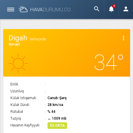
0
search
notifications
person
HAVA
DURUMU.
CO
Digah
more_vert
hal-hazırda
Günəşli
34°
Enlik
Uzunluq
Külək İstiqaməti
Cənub-Şərq
Külək Sürəti
28 km/sa
Rütubət
% 44
Təzyiq
↔ 1009 mb
Havanın Keyfiyyəti
52 ORTA