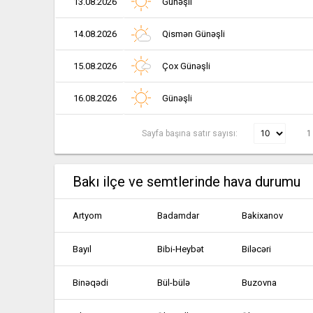
13.08.2026
Günəşli
14.08.2026
Qismən Günəşli
15.08.2026
Çox Günəşli
16.08.2026
Günəşli
Sayfa başına satır sayısı:
1
Bakı ilçe ve semtlerinde hava durumu
Artyom
Badamdar
Bakixanov
Bayıl
Bibi-Heybət
Biləcəri
Binəqədi
Bül-bülə
Buzovna