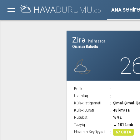
HAVA
DURUMU.
ANA SƏHIF
CO
Zirə
hal-hazırda
Qismən Buludlu
2
Enlik
Uzunluq
Külək İstiqaməti
Şimal-Şimal-Qə
Külək Sürəti
48 km/sa
Rütubət
% 92
Təzyiq
↔ 1012 mb
Havanın Keyfiyyəti
67 ORTA