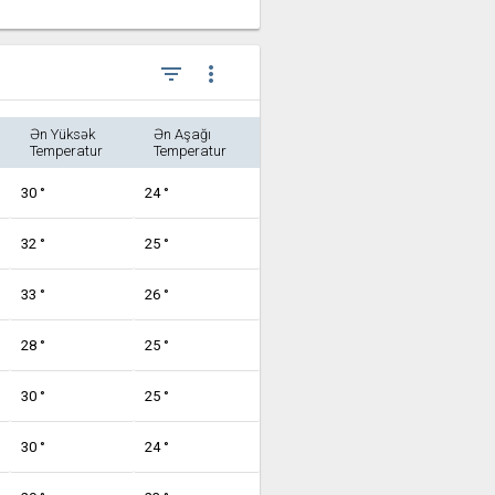
filter_list
more_vert
Ən Yüksək
Ən Aşağı
Temperatur
Temperatur
30 °
24 °
32 °
25 °
33 °
26 °
28 °
25 °
30 °
25 °
30 °
24 °