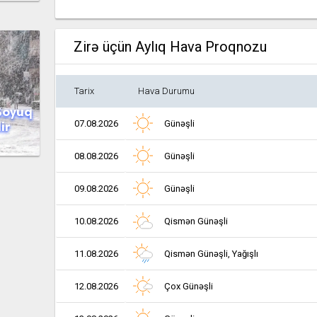
Zirə üçün Aylıq Hava Proqnozu
Tarix
Hava Durumu
Soyuq
07.08.2026
Günəşli
ir
08.08.2026
Günəşli
09.08.2026
Günəşli
10.08.2026
Qismən Günəşli
11.08.2026
Qismən Günəşli, Yağışlı
12.08.2026
Çox Günəşli