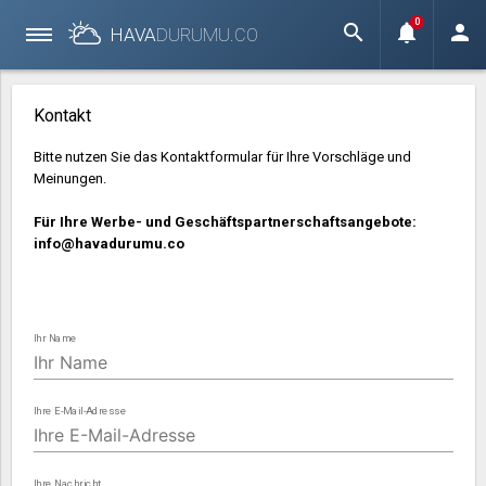
0
search
notifications
person
HAVA
DURUMU.
CO
Kontakt
Bitte nutzen Sie das Kontaktformular für Ihre Vorschläge und
Meinungen.
Für Ihre Werbe- und Geschäftspartnerschaftsangebote:
info@havadurumu.co
Ihr Name
Ihre E-Mail-Adresse
Ihre Nachricht