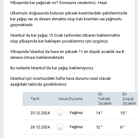
Yılbaşında kar yağacak mı? Sorusuna cevabımız; -Hayır.
Ülkemizin doğusunda bulunan yüksek kesimlerdeki şehirlerimizde
kar yağışı var ve devam etmekte olup batı kısımları ise yağmurlu
geçmektedir.
İstanbul da kar yağışı 15 Ocak tarihinden itibaren beklenmekte
olup yılbaşında kar bekleyen çocuklarımız için üzgünüz.
Yılbaşında İstanbul da hava en yüksek 11 en düşük sıcaklık ise 8
derece olması beklenmektedir.
Bu nedenle İstanbul'da kar yağışı beklemiyoruz.
İstanbul için önümüzdeki hafta hava durumu nasıl olacak
aşağıdaki tabloda görebilirsiniz:
En
En
Tarih
Hava Durumu
Yüksek
Düşük
Sıcaklık
Sıcaklık
Yağmur
25.12.2024
14 °
10 °
Yağmur
26.12.2024
12 °
6 °