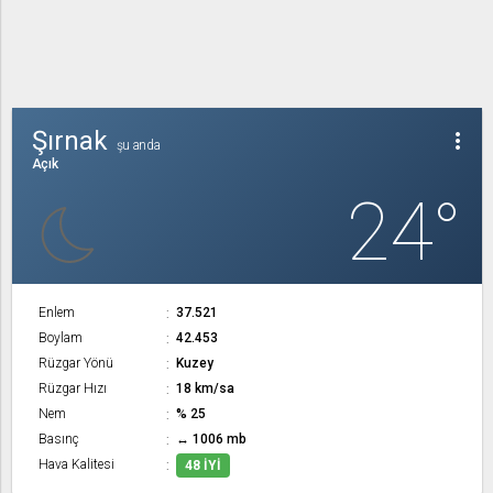
Şırnak
more_vert
şu anda
Açık
24°
Enlem
37.521
Boylam
42.453
Rüzgar Yönü
Kuzey
Rüzgar Hızı
18 km/sa
Nem
% 25
Basınç
↔ 1006 mb
Hava Kalitesi
48 İYI