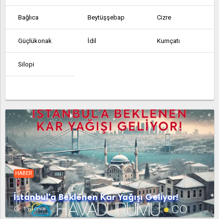
Bağlıca
Beytüşşebap
Cizre
Güçlükonak
İdil
Kumçatı
Silopi
HABER
İstanbul'a Beklenen Kar Yağışı Geliyor!
access_time
1 yıl önce