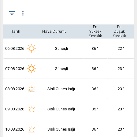
filter_list
more_vert
En
En
Tarih
Hava Durumu
Yüksek
Düşük
Sıcaklık
Sıcaklık
06.08.2026
Güneşli
36 °
22 °
07.08.2026
Güneşli
36 °
23 °
08.08.2026
Sisli Güneş Işığı
36 °
23 °
09.08.2026
Sisli Güneş Işığı
35 °
23 °
10.08.2026
Sisli Güneş Işığı
36 °
23 °