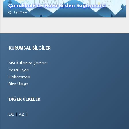
Çanakkale'de Hava Birden Soğuyacak!
access_time
1 yıl önce
KURUMSAL BILGILER
Site Kullanım Şartları
Yasal Uyarı
Hakkımızda
Bize Ulaşın
DIĞER ÜLKELER
|
|
DE
AZ