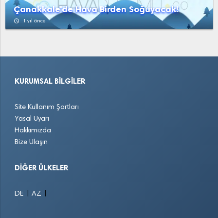
Çanakkale'de Hava Birden Soğuyacak!
access_time
1 yıl önce
KURUMSAL BILGILER
Site Kullanım Şartları
Yasal Uyarı
Hakkımızda
Bize Ulaşın
DIĞER ÜLKELER
|
|
DE
AZ