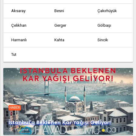
Aksaray
Besni
Çakırhüyük
Çelikhan
Gerger
Gölbaşı
Harmanlı
Kahta
Sincik
Tut
HABER
İstanbul'a Beklenen Kar Yağışı Geliyor!
access_time
1 yıl önce