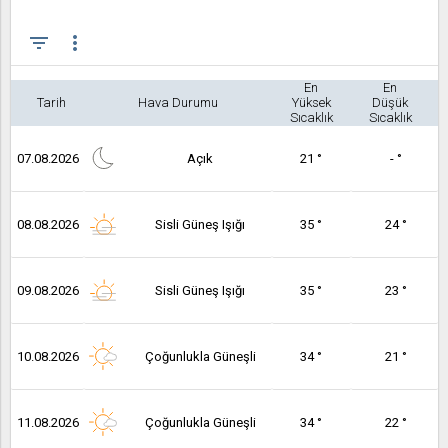
filter_list
more_vert
En
En
Tarih
Hava Durumu
Yüksek
Düşük
Sıcaklık
Sıcaklık
07.08.2026
Açık
21 °
- °
08.08.2026
Sisli Güneş Işığı
35 °
24 °
09.08.2026
Sisli Güneş Işığı
35 °
23 °
10.08.2026
Çoğunlukla Güneşli
34 °
21 °
11.08.2026
Çoğunlukla Güneşli
34 °
22 °