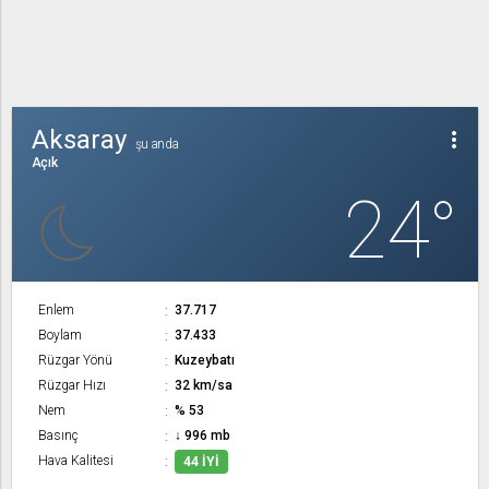
Aksaray
more_vert
şu anda
Açık
24°
Enlem
37.717
Boylam
37.433
Rüzgar Yönü
Kuzeybatı
Rüzgar Hızı
32 km/sa
Nem
% 53
Basınç
↓ 996 mb
Hava Kalitesi
44 İYI