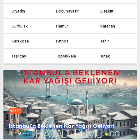
Diyadin
Doğubayazıt
Eleşkirt
Gürbulak
Hamur
Karacan
Karaköse
Patnos
Tahir
Taşlıçay
Toprakkale
Tutak
HABER
İstanbul'a Beklenen Kar Yağışı Geliyor!
access_time
1 yıl önce