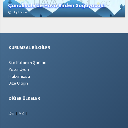
Çanakkale'de Hava Birden Soğuyacak!
access_time
1 yıl önce
KURUMSAL BILGILER
Site Kullanım Şartları
Yasal Uyarı
Hakkımızda
Bize Ulaşın
DIĞER ÜLKELER
|
|
DE
AZ