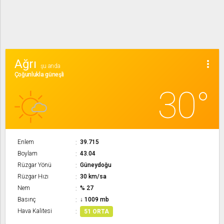
Ağrı
more_vert
şu anda
Çoğunlukla güneşli
30°
Enlem
39.715
Boylam
43.04
Rüzgar Yönü
Güneydoğu
Rüzgar Hızı
30 km/sa
Nem
% 27
Basınç
↓ 1009 mb
Hava Kalitesi
51 ORTA