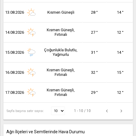
13.08.2026
Kısmen Güneşli
28 °
14 °
Kısmen Güneşli,
14.08.2026
27 °
12 °
Fırtınalı
Çoğunlukla Bulutlu,
15.08.2026
31 °
14 °
Yağmurlu
Kısmen Güneşli,
16.08.2026
32 °
15 °
Fırtınalı
Kısmen Güneşli,
17.08.2026
29 °
12 °
Fırtınalı
1 - 10 / 10
Sayfa başına satır sayısı:
Ağrı İlçeleri ve Semtlerinde Hava Durumu