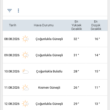
filter_list
more_vert
En
En
Tarih
Hava Durumu
Yüksek
Düşük
Sıcaklık
Sıcaklık
08.08.2026
Çoğunlukla Güneşli
32 °
16 °
09.08.2026
Çoğunlukla Güneşli
31 °
14 °
10.08.2026
Çoğunlukla Bulutlu
28 °
15 °
11.08.2026
Kısmen Güneşli
26 °
11 °
12.08.2026
Çoğunlukla Güneşli
29 °
13 °