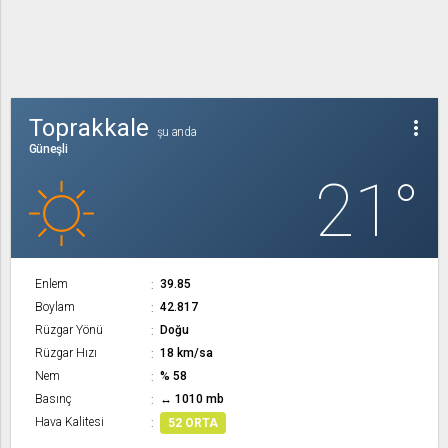
Toprakkale
more_vert
şu anda
Güneşli
21°
Enlem
39.85
Boylam
42.817
Rüzgar Yönü
Doğu
Rüzgar Hızı
18 km/sa
Nem
% 58
Basınç
↔ 1010 mb
Hava Kalitesi
52 ORTA