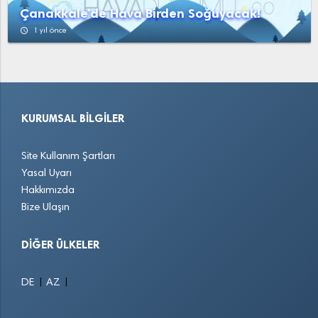
Çanakkale'de Hava Birden Soğuyacak!
access_time
1 yıl önce
KURUMSAL BILGILER
Site Kullanım Şartları
Yasal Uyarı
Hakkımızda
Bize Ulaşın
DIĞER ÜLKELER
|
|
DE
AZ