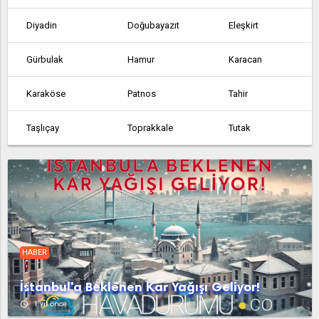
Diyadin
Doğubayazıt
Eleşkirt
Gürbulak
Hamur
Karacan
Karaköse
Patnos
Tahir
Taşlıçay
Toprakkale
Tutak
HABER
İstanbul'a Beklenen Kar Yağışı Geliyor!
access_time
1 yıl önce