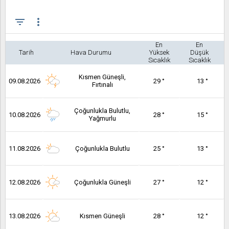
filter_list
more_vert
En
En
Tarih
Hava Durumu
Yüksek
Düşük
Sıcaklık
Sıcaklık
Kısmen Güneşli,
09.08.2026
29 °
13 °
Fırtınalı
Çoğunlukla Bulutlu,
10.08.2026
28 °
15 °
Yağmurlu
11.08.2026
Çoğunlukla Bulutlu
25 °
13 °
12.08.2026
Çoğunlukla Güneşli
27 °
12 °
13.08.2026
Kısmen Güneşli
28 °
12 °