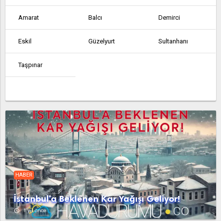
Amarat
Balcı
Demirci
Eskil
Güzelyurt
Sultanhanı
Taşpınar
HABER
İstanbul'a Beklenen Kar Yağışı Geliyor!
access_time
1 yıl önce