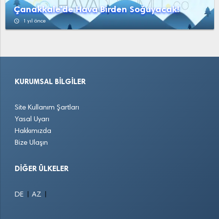
Çanakkale'de Hava Birden Soğuyacak!
access_time
1 yıl önce
KURUMSAL BILGILER
Site Kullanım Şartları
Yasal Uyarı
Hakkımızda
Bize Ulaşın
DIĞER ÜLKELER
|
|
DE
AZ