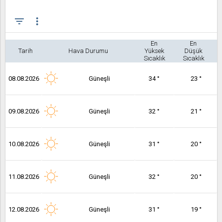
filter_list
more_vert
En
En
Tarih
Hava Durumu
Yüksek
Düşük
Sıcaklık
Sıcaklık
08.08.2026
Güneşli
34 °
23 °
09.08.2026
Güneşli
32 °
21 °
10.08.2026
Güneşli
31 °
20 °
11.08.2026
Güneşli
32 °
20 °
12.08.2026
Güneşli
31 °
19 °