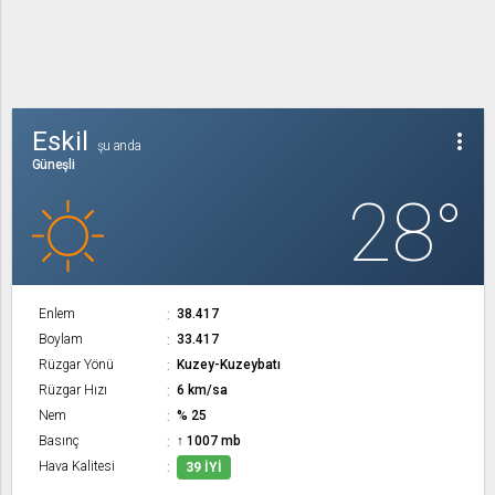
Eskil
more_vert
şu anda
Güneşli
28°
Enlem
38.417
Boylam
33.417
Rüzgar Yönü
Kuzey-Kuzeybatı
Rüzgar Hızı
6 km/sa
Nem
% 25
Basınç
↑ 1007 mb
Hava Kalitesi
39 İYI