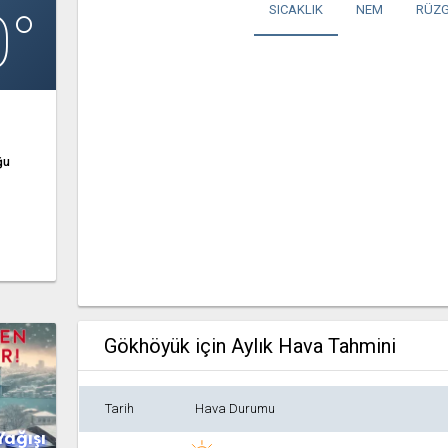
0°
SICAKLIK
NEM
RÜZG
ğu
Gökhöyük için Aylık Hava Tahmini
Tarih
Hava Durumu
Yağışı