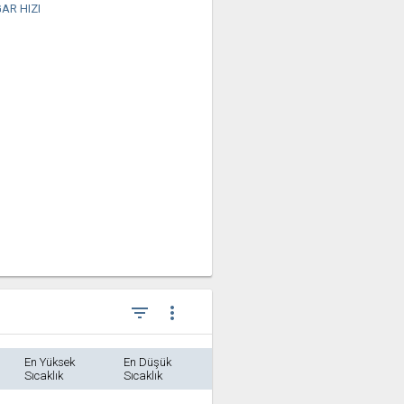
AR HIZI
filter_list
more_vert
En Yüksek
En Düşük
Sıcaklık
Sıcaklık