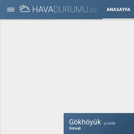
HAVA
DURUMU.
ANASAYFA
CO
Gökhöyük
şu anda
Güneşli