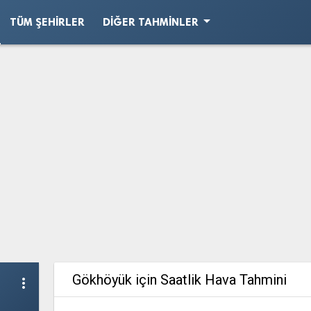
arrow_drop_down
TÜM ŞEHIRLER
DIĞER TAHMINLER
Gökhöyük için Saatlik Hava Tahmini
more_vert