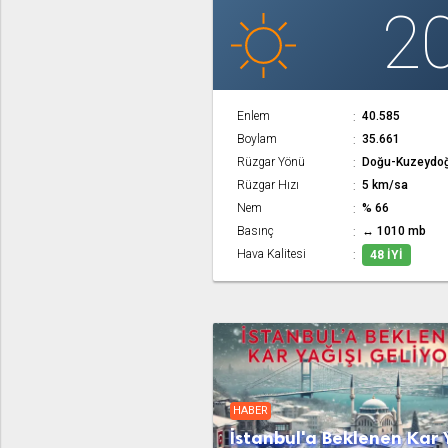
2
Enlem
40.585
Boylam
35.661
Rüzgar Yönü
Doğu-Kuzeydo
Rüzgar Hızı
5 km/sa
Nem
% 66
Basınç
↔ 1010 mb
Hava Kalitesi
48 İYI
HABER
İstanbul'a Beklenen Kar 