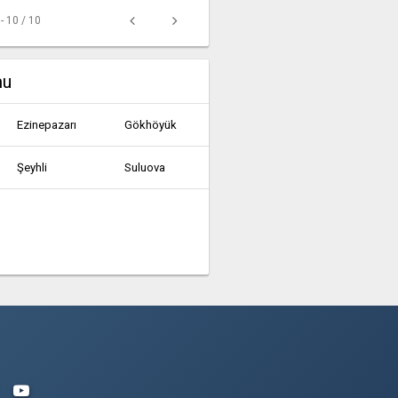
 - 10 / 10
mu
Ezinepazarı
Gökhöyük
Şeyhli
Suluova