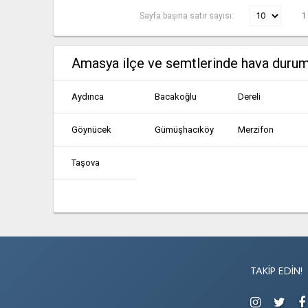
Sayfa başına satır sayısı:
1
Amasya ilçe ve semtlerinde hava duru
Aydınca
Bacakoğlu
Dereli
Göynücek
Gümüşhacıköy
Merzifon
Taşova
TAKIP EDIN!