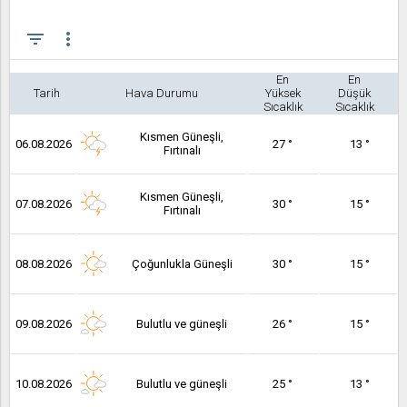
filter_list
more_vert
En
En
Tarih
Hava Durumu
Yüksek
Düşük
Sıcaklık
Sıcaklık
Kısmen Güneşli,
06.08.2026
27 °
13 °
Fırtınalı
Kısmen Güneşli,
07.08.2026
30 °
15 °
Fırtınalı
08.08.2026
Çoğunlukla Güneşli
30 °
15 °
09.08.2026
Bulutlu ve güneşli
26 °
15 °
10.08.2026
Bulutlu ve güneşli
25 °
13 °