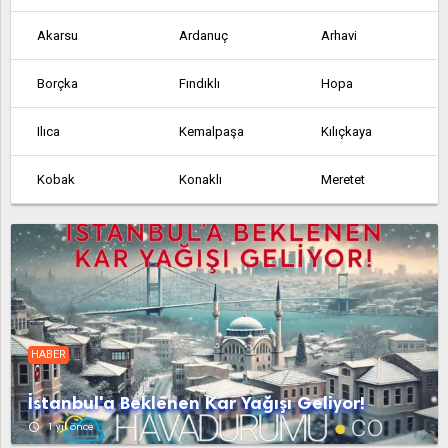
Akarsu
Ardanuç
Arhavi
Borçka
Fındıklı
Hopa
Ilıca
Kemalpaşa
Kılıçkaya
Kobak
Konaklı
Meretet
Şavşat
Yusufeli
HABER
İstanbul'a Beklenen Kar Yağışı Geliyor!
access_time
1 yıl önce