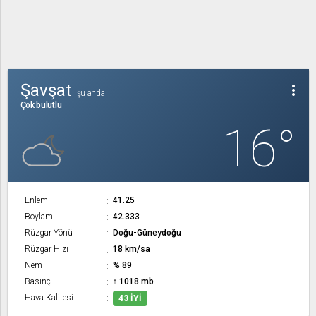
Şavşat
more_vert
şu anda
Çok bulutlu
16°
Enlem
41.25
Boylam
42.333
Rüzgar Yönü
Doğu-Güneydoğu
Rüzgar Hızı
18 km/sa
Nem
% 89
Basınç
↑ 1018 mb
Hava Kalitesi
43 İYI