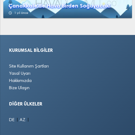
Çanakkale'de Hava Birden Soğuyacak!
access_time
1 yıl önce
KURUMSAL BILGILER
Site Kullanım Şartları
Yasal Uyarı
Hakkımızda
Bize Ulaşın
DIĞER ÜLKELER
|
|
DE
AZ