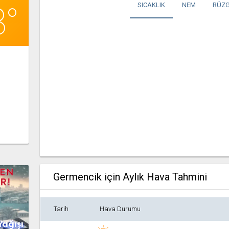
8°
SICAKLIK
NEM
RÜZG
Germencik için Aylık Hava Tahmini
Tarih
Hava Durumu
Yağışı