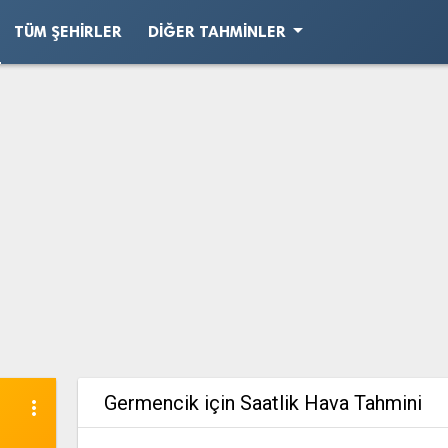
arrow_drop_down
TÜM ŞEHIRLER
DIĞER TAHMINLER
Germencik için Saatlik Hava Tahmini
more_vert