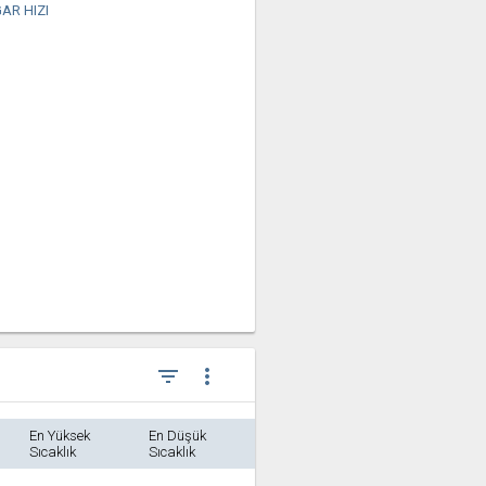
AR HIZI
filter_list
more_vert
En Yüksek
En Düşük
Sıcaklık
Sıcaklık