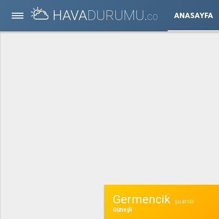
HAVA
DURUMU.
ANASAYFA
CO
Germencik
şu anda
Güneşli