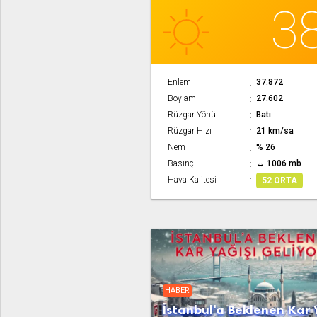
3
Enlem
37.872
Boylam
27.602
Rüzgar Yönü
Batı
Rüzgar Hızı
21 km/sa
Nem
% 26
Basınç
↔ 1006 mb
Hava Kalitesi
52 ORTA
HABER
İstanbul'a Beklenen Kar 