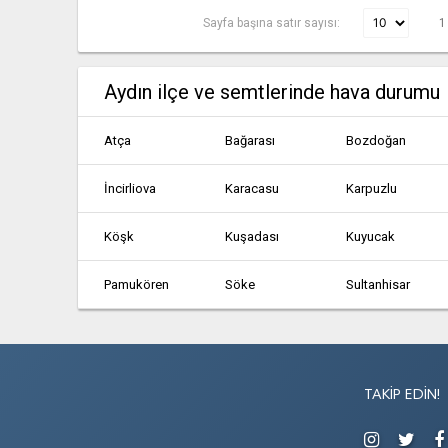
Sayfa başına satır sayısı:
1
Aydın ilçe ve semtlerinde hava durumu
Atça
Bağarası
Bozdoğan
İncirliova
Karacasu
Karpuzlu
Köşk
Kuşadası
Kuyucak
Pamukören
Söke
Sultanhisar
Yenipazar
TAKIP EDIN!