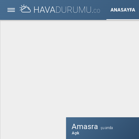
HAVA
DURUMU.
ANASAYFA
CO
Amasra
şu anda
Açık