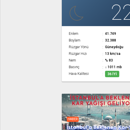
2
Enlem
41.749
Boylam
32.388
Rüzgar Yönü
Güneydoğu
Rüzgar Hızı
13 km/sa
Nem
% 83
Basınç
↓ 1011 mb
Hava Kalitesi
36 İYI
HABER
İstanbul'a Beklenen Kar 