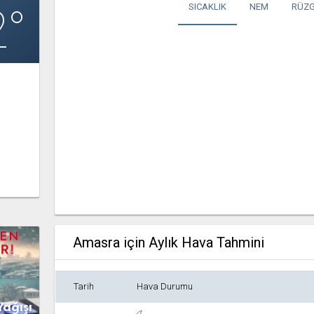
2°
SICAKLIK
NEM
RÜZG
Amasra için Aylık Hava Tahmini
Tarih
Hava Durumu
Yağışı