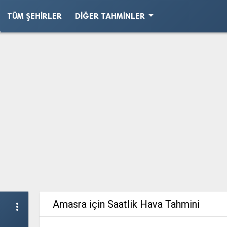
arrow_drop_down
TÜM ŞEHIRLER
DIĞER TAHMINLER
Amasra için Saatlik Hava Tahmini
more_vert