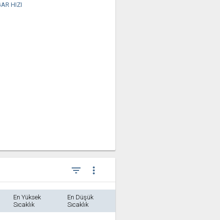
AR HIZI
filter_list
more_vert
En Yüksek
En Düşük
Sıcaklık
Sıcaklık