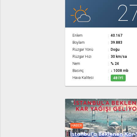
2
Enlem
40.167
Boylam
39.883
Rüzgar Yönü
Doğu
Rüzgar Hızı
30 km/sa
Nem
% 24
Basınç
↓ 1008 mb
Hava Kalitesi
48 İYI
HABER
İstanbul'a Beklenen Kar 