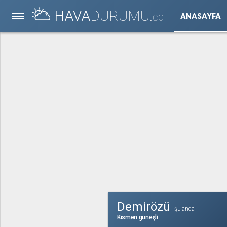
HAVA
DURUMU.
ANASAYFA
CO
Demirözü
şu anda
Kısmen güneşli