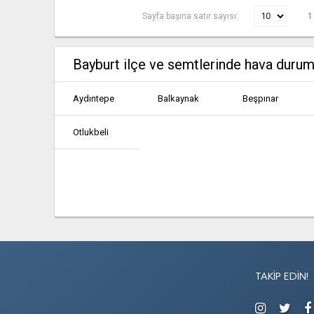
Sayfa başına satır sayısı:
1
Bayburt ilçe ve semtlerinde hava duru
Aydıntepe
Balkaynak
Beşpınar
Otlukbeli
TAKIP EDIN!