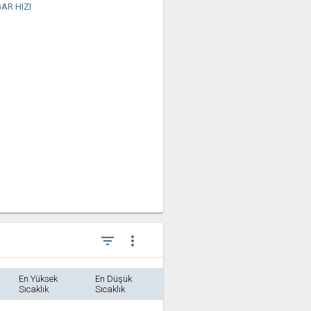
AR HIZI
filter_list
more_vert
En Yüksek
En Düşük
Sıcaklık
Sıcaklık