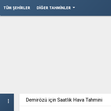
arrow_drop_down
TÜM ŞEHIRLER
DIĞER TAHMINLER
Demirözü için Saatlik Hava Tahmini
more_vert