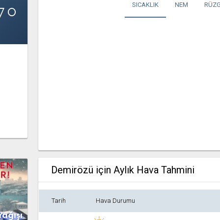
7°
SICAKLIK
NEM
RÜZG
Demirözü için Aylık Hava Tahmini
Tarih
Hava Durumu
Yağışı