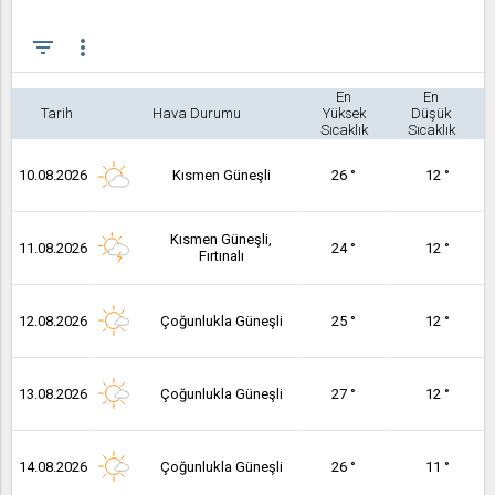
filter_list
more_vert
En
En
Tarih
Hava Durumu
Yüksek
Düşük
Sıcaklık
Sıcaklık
10.08.2026
Kısmen Güneşli
26 °
12 °
Kısmen Güneşli,
11.08.2026
24 °
12 °
Fırtınalı
12.08.2026
Çoğunlukla Güneşli
25 °
12 °
13.08.2026
Çoğunlukla Güneşli
27 °
12 °
14.08.2026
Çoğunlukla Güneşli
26 °
11 °