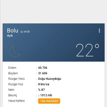
Bolu
more_vert
şu anda
Açık
22°
Enlem
40.736
Boylam
31.606
Rüzgar Yönü
Doğu-Kuzeydoğu
Rüzgar Hızı
8 km/sa
Nem
% 87
Basınç
↓ 1012 mb
Hava Kalitesi
102 HASSAS