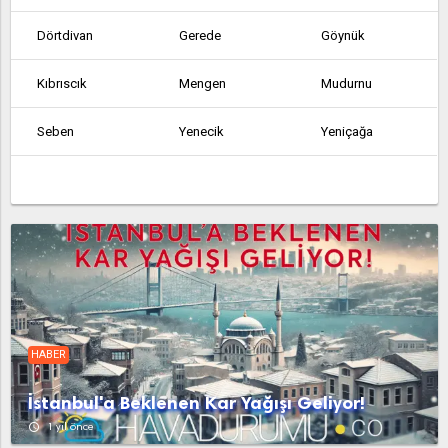
Dörtdivan
Gerede
Göynük
Kıbrıscık
Mengen
Mudurnu
Seben
Yenecik
Yeniçağa
HABER
İstanbul'a Beklenen Kar Yağışı Geliyor!
access_time
1 yıl önce