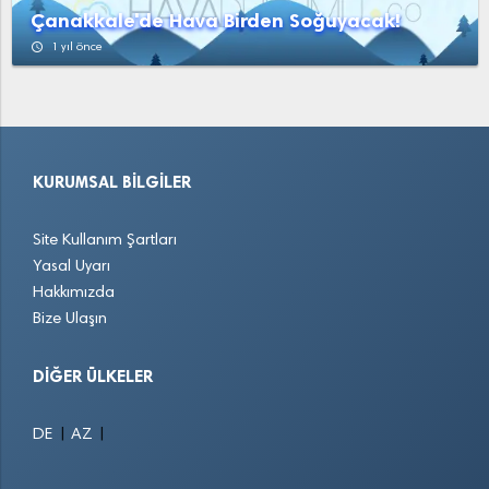
Çanakkale'de Hava Birden Soğuyacak!
access_time
1 yıl önce
KURUMSAL BILGILER
Site Kullanım Şartları
Yasal Uyarı
Hakkımızda
Bize Ulaşın
DIĞER ÜLKELER
|
|
DE
AZ