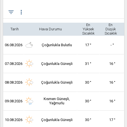
filter_list
more_vert
En
En
Tarih
Hava Durumu
Yüksek
Düşük
Sıcaklık
Sıcaklık
06.08.2026
Çoğunlukla Bulutlu
17 °
- °
07.08.2026
Çoğunlukla Güneşli
31 °
16 °
08.08.2026
Çoğunlukla Güneşli
30 °
16 °
Kısmen Güneşli,
09.08.2026
30 °
16 °
Yağmurlu
10.08.2026
Çoğunlukla Güneşli
30 °
17 °