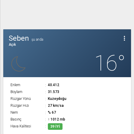
Seben
more_vert
şu anda
Açık
16°
Enlem
40.412
Boylam
31.573
Rüzgar Yönü
Kuzeydoğu
Rüzgar Hızı
27 km/sa
Nem
% 67
Basınç
↑ 1012 mb
Hava Kalitesi
39 İYI