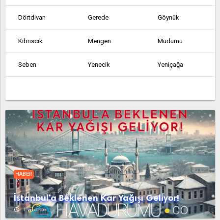
Dörtdivan
Gerede
Göynük
Kıbrıscık
Mengen
Mudurnu
Seben
Yenecik
Yeniçağa
HABER
İstanbul'a Beklenen Kar Yağışı Geliyor!
access_time
1 yıl önce