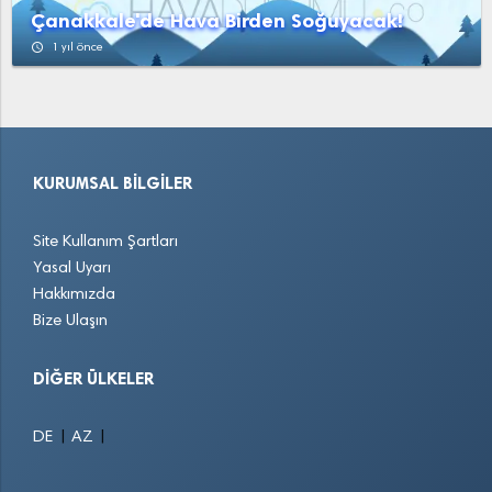
Çanakkale'de Hava Birden Soğuyacak!
access_time
1 yıl önce
KURUMSAL BILGILER
Site Kullanım Şartları
Yasal Uyarı
Hakkımızda
Bize Ulaşın
DIĞER ÜLKELER
|
|
DE
AZ