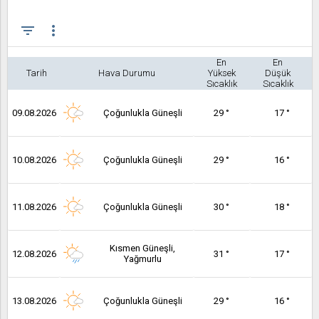
filter_list
more_vert
En
En
Tarih
Hava Durumu
Yüksek
Düşük
Sıcaklık
Sıcaklık
09.08.2026
Çoğunlukla Güneşli
29 °
17 °
10.08.2026
Çoğunlukla Güneşli
29 °
16 °
11.08.2026
Çoğunlukla Güneşli
30 °
18 °
Kısmen Güneşli,
12.08.2026
31 °
17 °
Yağmurlu
13.08.2026
Çoğunlukla Güneşli
29 °
16 °