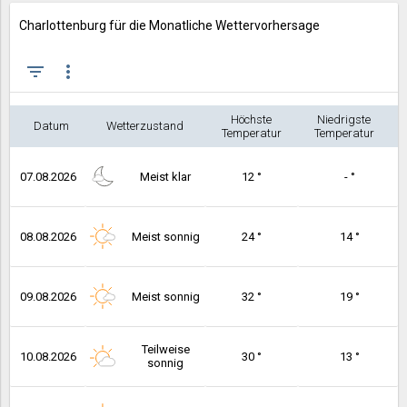
Charlottenburg für die Monatliche Wettervorhersage
filter_list
more_vert
Höchste
Niedrigste
Datum
Wetterzustand
Temperatur
Temperatur
07.08.2026
Meist klar
12 °
- °
08.08.2026
Meist sonnig
24 °
14 °
09.08.2026
Meist sonnig
32 °
19 °
Teilweise
10.08.2026
30 °
13 °
sonnig