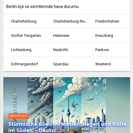
Berlin ilçe ve semtlerinde hava durumu
Charlottenburg
Charlottenburg-Nord
Friedrichshain
Großer Tiergarten
Halensee
Kreuzberg
Lichtenberg
Neukölln
Pankow
Schmargendorf
Spandau
Westend
Wilmersdorf
Zehlendorf
NACHRICHT
Stürmische Böen im Norden, Regen und Kälte
im Süden – Deutsc...