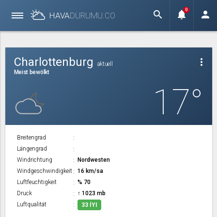
0
search
notifications
person
HAVA
DURUMU.
CO
Charlottenburg
more_vert
aktuell
Meist bewölkt
17°
Breitengrad
Längengrad
Windrichtung
Nordwesten
Windgeschwindigkeit
16 km/sa
Luftfeuchtigkeit
% 70
Druck
↑ 1023 mb
Luftqualität
33 İYI