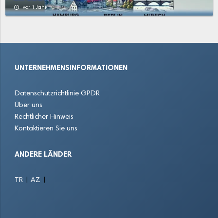
access_time
vor 1 Jahr
UNTERNEHMENSINFORMATIONEN
Datenschutzrichtlinie GPDR
Über uns
Rechtlicher Hinweis
Kontaktieren Sie uns
ANDERE LÄNDER
|
|
TR
AZ