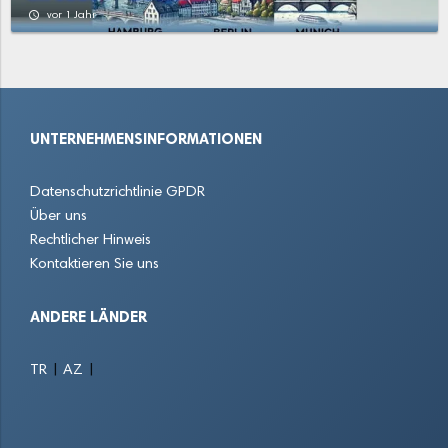
access_time
vor 1 Jahr
UNTERNEHMENSINFORMATIONEN
Datenschutzrichtlinie GPDR
Über uns
Rechtlicher Hinweis
Kontaktieren Sie uns
ANDERE LÄNDER
|
|
TR
AZ