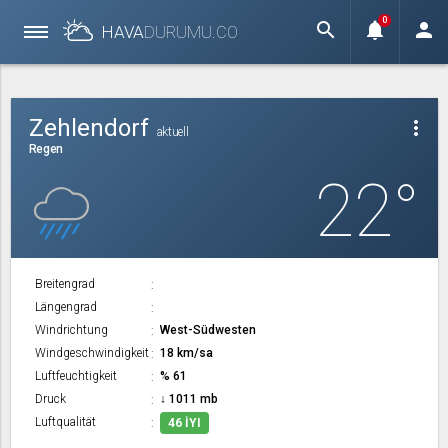
0
search
notifications
person
HAVA
DURUMU.
CO
Zehlendorf
more_vert
aktuell
Regen
22°
Breitengrad
Längengrad
Windrichtung
West-Südwesten
Windgeschwindigkeit
18 km/sa
Luftfeuchtigkeit
% 61
Druck
↓ 1011 mb
Luftqualität
46 İYI