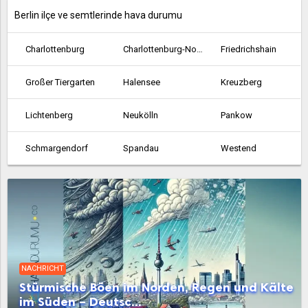
Berlin ilçe ve semtlerinde hava durumu
Charlottenburg
Charlottenburg-Nord
Friedrichshain
Großer Tiergarten
Halensee
Kreuzberg
Lichtenberg
Neukölln
Pankow
Schmargendorf
Spandau
Westend
Wilmersdorf
Zehlendorf
NACHRICHT
Stürmische Böen im Norden, Regen und Kälte
im Süden – Deutsc...