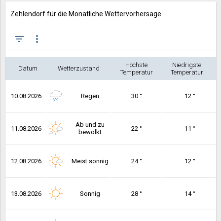
Zehlendorf für die Monatliche Wettervorhersage
filter_list
more_vert
Höchste
Niedrigste
Datum
Wetterzustand
Temperatur
Temperatur
10.08.2026
Regen
30 °
12 °
Ab und zu
11.08.2026
22 °
11 °
bewölkt
12.08.2026
Meist sonnig
24 °
12 °
13.08.2026
Sonnig
28 °
14 °