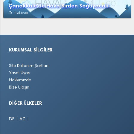
Çanakkale'de Hava Birden Soğuyacak!
access_time
1 yıl önce
KURUMSAL BILGILER
Site Kullanım Şartları
Yasal Uyarı
Hakkımızda
Bize Ulaşın
DIĞER ÜLKELER
|
|
DE
AZ