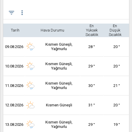
filter_list
more_vert
En
En
Tarih
Hava Durumu
Yüksek
Düşük
Sıcaklık
Sıcaklık
Kısmen Güneşli,
09.08.2026
28 °
20 °
Yağmurlu
Kısmen Güneşli,
10.08.2026
29 °
20 °
Yağmurlu
Kısmen Güneşli,
11.08.2026
30 °
21 °
Yağmurlu
12.08.2026
Kısmen Güneşli
31 °
20 °
Kısmen Güneşli,
13.08.2026
29 °
19 °
Yağmurlu