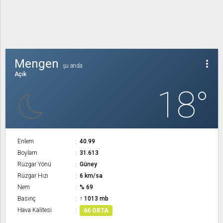
Mengen
more_vert
şu anda
Açık
18°
Enlem
40.99
Boylam
31.613
Rüzgar Yönü
Güney
Rüzgar Hızı
6 km/sa
Nem
% 69
Basınç
↑ 1013 mb
Hava Kalitesi
66 ORTA