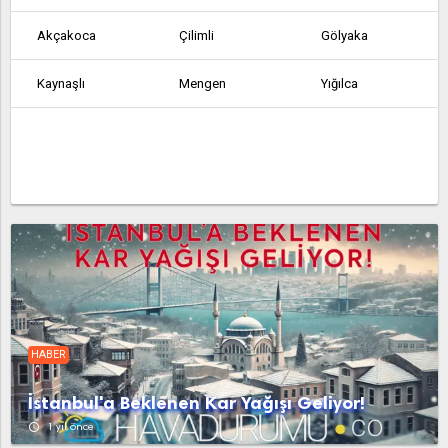
Akçakoca
Çilimli
Gölyaka
Kaynaşlı
Mengen
Yığılca
HABER
İstanbul'a Beklenen Kar Yağışı Geliyor!
access_time
1 yıl önce