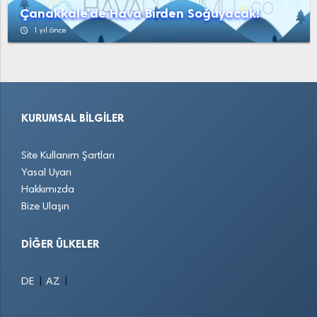
Çanakkale'de Hava Birden Soğuyacak!
access_time
1 yıl önce
KURUMSAL BILGILER
Site Kullanım Şartları
Yasal Uyarı
Hakkımızda
Bize Ulaşın
DIĞER ÜLKELER
|
|
DE
AZ