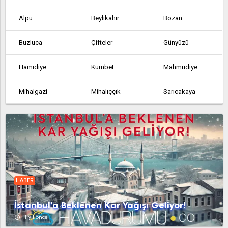
Alpu
Beylikahır
Bozan
Buzluca
Çifteler
Günyüzü
Hamidiye
Kümbet
Mahmudiye
Mihalgazi
Mihalıççık
Sarıcakaya
Seyitgazi
Sivrihisar
Zincirlikuyu
HABER
İstanbul'a Beklenen Kar Yağışı Geliyor!
access_time
1 yıl önce