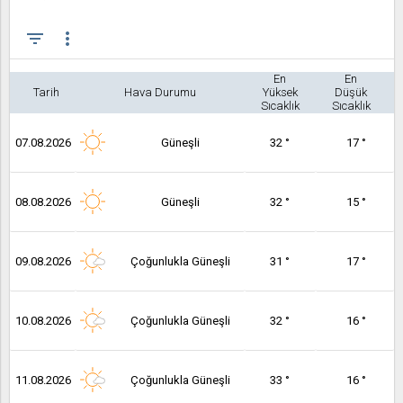
filter_list
more_vert
En
En
Tarih
Hava Durumu
Yüksek
Düşük
Sıcaklık
Sıcaklık
07.08.2026
Güneşli
32 °
17 °
08.08.2026
Güneşli
32 °
15 °
09.08.2026
Çoğunlukla Güneşli
31 °
17 °
10.08.2026
Çoğunlukla Güneşli
32 °
16 °
11.08.2026
Çoğunlukla Güneşli
33 °
16 °