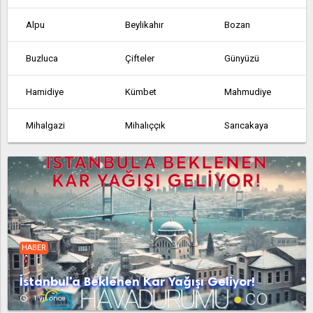
Alpu
Beylikahır
Bozan
Buzluca
Çifteler
Günyüzü
Hamidiye
Kümbet
Mahmudiye
Mihalgazi
Mihalıççık
Sarıcakaya
Seyitgazi
Sivrihisar
Zincirlikuyu
HABER
İstanbul'a Beklenen Kar Yağışı Geliyor!
access_time
1 yıl önce