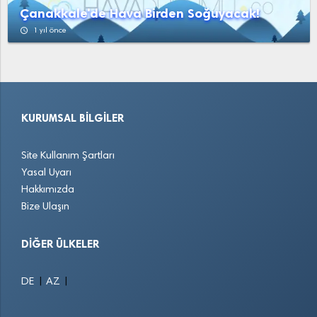
Çanakkale'de Hava Birden Soğuyacak!
access_time
1 yıl önce
KURUMSAL BILGILER
Site Kullanım Şartları
Yasal Uyarı
Hakkımızda
Bize Ulaşın
DIĞER ÜLKELER
|
|
DE
AZ