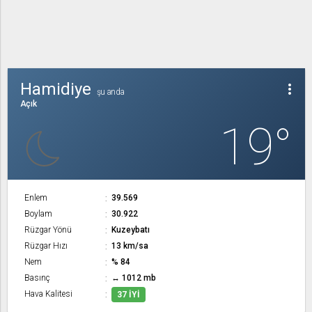
Hamidiye
more_vert
şu anda
Açık
19°
Enlem
39.569
Boylam
30.922
Rüzgar Yönü
Kuzeybatı
Rüzgar Hızı
13 km/sa
Nem
% 84
Basınç
↔ 1012 mb
Hava Kalitesi
37 İYI