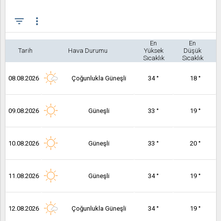
filter_list
more_vert
En
En
Tarih
Hava Durumu
Yüksek
Düşük
Sıcaklık
Sıcaklık
08.08.2026
Çoğunlukla Güneşli
34 °
18 °
09.08.2026
Güneşli
33 °
19 °
10.08.2026
Güneşli
33 °
20 °
11.08.2026
Güneşli
34 °
19 °
12.08.2026
Çoğunlukla Güneşli
34 °
19 °