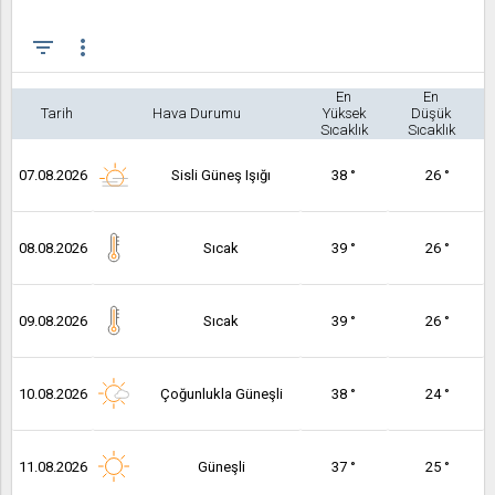
filter_list
more_vert
En
En
Tarih
Hava Durumu
Yüksek
Düşük
Sıcaklık
Sıcaklık
07.08.2026
Sisli Güneş Işığı
38 °
26 °
08.08.2026
Sıcak
39 °
26 °
09.08.2026
Sıcak
39 °
26 °
10.08.2026
Çoğunlukla Güneşli
38 °
24 °
11.08.2026
Güneşli
37 °
25 °