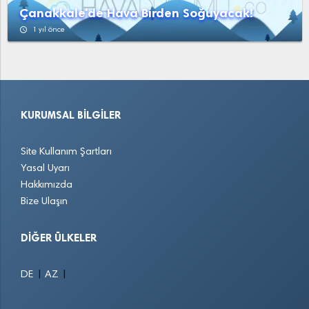
Çanakkale'de Hava Birden Soğuyacak!
access_time
1 yıl önce
KURUMSAL BILGILER
Site Kullanım Şartları
Yasal Uyarı
Hakkımızda
Bize Ulaşın
DIĞER ÜLKELER
|
|
DE
AZ