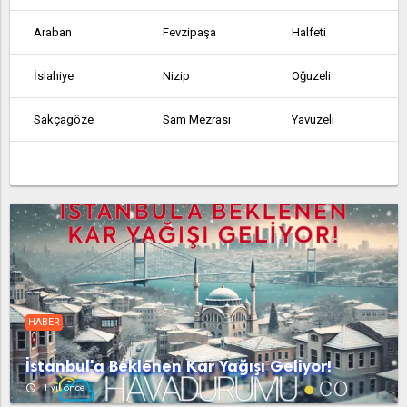
Araban
Fevzipaşa
Halfeti
İslahiye
Nizip
Oğuzeli
Sakçagöze
Sam Mezrası
Yavuzeli
HABER
İstanbul'a Beklenen Kar Yağışı Geliyor!
access_time
1 yıl önce