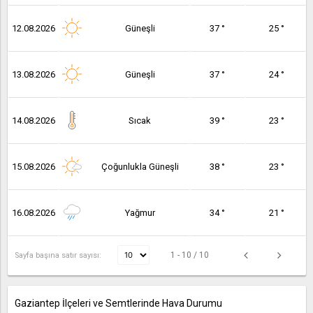
12.08.2026
Güneşli
37 °
25 °
13.08.2026
Güneşli
37 °
24 °
14.08.2026
Sıcak
39 °
23 °
15.08.2026
Çoğunlukla Güneşli
38 °
23 °
16.08.2026
Yağmur
34 °
21 °
1 - 10 / 10
Sayfa başına satır sayısı:
Gaziantep İlçeleri ve Semtlerinde Hava Durumu