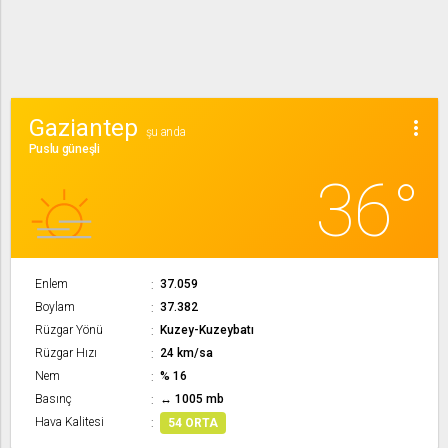
Gaziantep
more_vert
şu anda
Puslu güneşli
36°
Enlem
37.059
Boylam
37.382
Rüzgar Yönü
Kuzey-Kuzeybatı
Rüzgar Hızı
24 km/sa
Nem
% 16
Basınç
↔ 1005 mb
Hava Kalitesi
54 ORTA