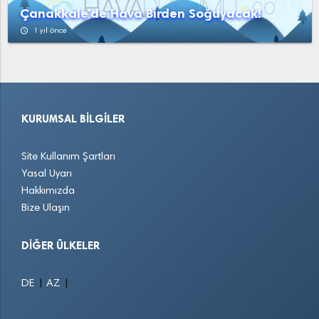
Çanakkale'de Hava Birden Soğuyacak!
access_time
1 yıl önce
KURUMSAL BILGILER
Site Kullanım Şartları
Yasal Uyarı
Hakkımızda
Bize Ulaşın
DIĞER ÜLKELER
|
|
DE
AZ