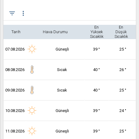
filter_list
more_vert
En
En
Tarih
Hava Durumu
Yüksek
Düşük
Sıcaklık
Sıcaklık
07.08.2026
Güneşli
39 °
25 °
08.08.2026
Sıcak
40 °
26 °
09.08.2026
Sıcak
40 °
25 °
10.08.2026
Güneşli
39 °
24 °
11.08.2026
Güneşli
39 °
25 °