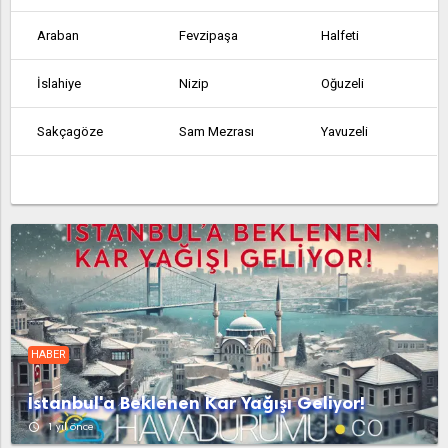
Araban
Fevzipaşa
Halfeti
İslahiye
Nizip
Oğuzeli
Sakçagöze
Sam Mezrası
Yavuzeli
HABER
İstanbul'a Beklenen Kar Yağışı Geliyor!
access_time
1 yıl önce