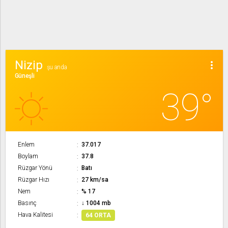
Nizip
more_vert
şu anda
Güneşli
39°
Enlem
37.017
Boylam
37.8
Rüzgar Yönü
Batı
Rüzgar Hızı
27 km/sa
Nem
% 17
Basınç
↓ 1004 mb
Hava Kalitesi
64 ORTA