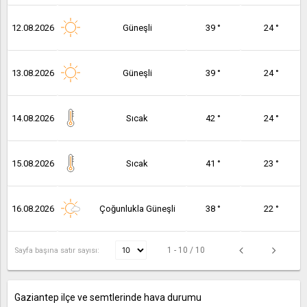
12.08.2026
Güneşli
39 °
24 °
13.08.2026
Güneşli
39 °
24 °
14.08.2026
Sıcak
42 °
24 °
15.08.2026
Sıcak
41 °
23 °
16.08.2026
Çoğunlukla Güneşli
38 °
22 °
1 - 10 / 10
Sayfa başına satır sayısı:
Gaziantep ilçe ve semtlerinde hava durumu