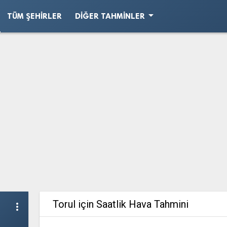
arrow_drop_down
TÜM ŞEHIRLER
DIĞER TAHMINLER
Torul için Saatlik Hava Tahmini
more_vert