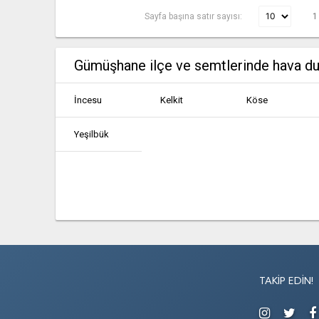
Sayfa başına satır sayısı:
1
Gümüşhane ilçe ve semtlerinde hava d
İncesu
Kelkit
Köse
Yeşilbük
TAKIP EDIN!