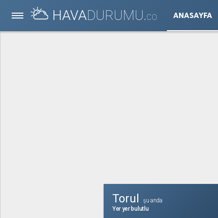
HAVA
DURUMU.
ANASAYFA
CO
Torul
şu anda
Yer yer bulutlu