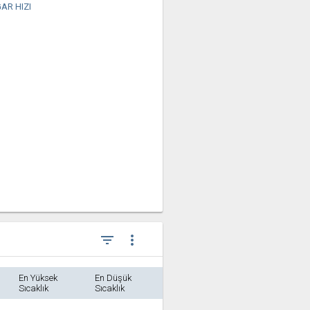
AR HIZI
filter_list
more_vert
En Yüksek
En Düşük
Sıcaklık
Sıcaklık