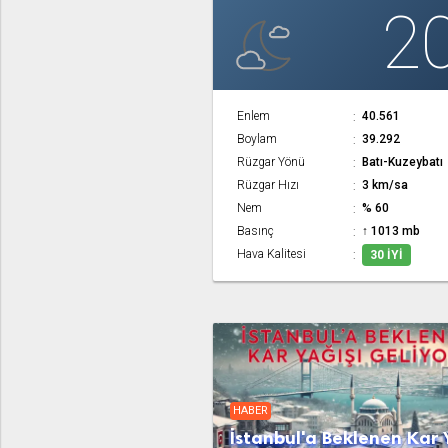
2
Enlem
40.561
Boylam
39.292
Rüzgar Yönü
Batı-Kuzeybatı
Rüzgar Hızı
3 km/sa
Nem
% 60
Basınç
↑ 1013 mb
Hava Kalitesi
30 İYI
HABER
İstanbul'a Beklenen Kar 