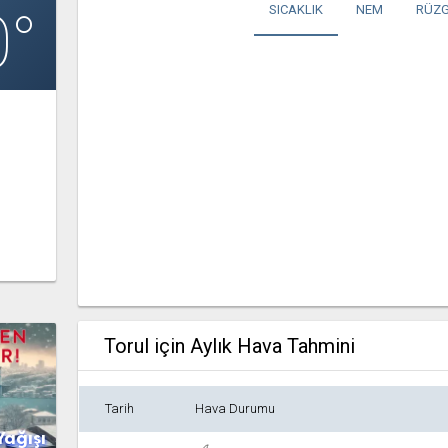
0°
SICAKLIK
NEM
RÜZG
Torul için Aylık Hava Tahmini
Tarih
Hava Durumu
Yağışı