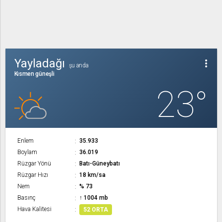
Yayladağı
more_vert
şu anda
Kısmen güneşli
23°
Enlem
35.933
Boylam
36.019
Rüzgar Yönü
Batı-Güneybatı
Rüzgar Hızı
18 km/sa
Nem
% 73
Basınç
↑ 1004 mb
Hava Kalitesi
52 ORTA