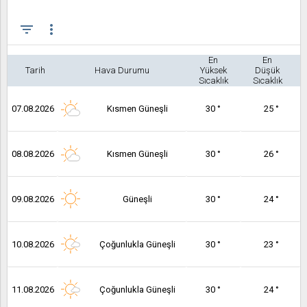
filter_list
more_vert
En
En
Tarih
Hava Durumu
Yüksek
Düşük
Sıcaklık
Sıcaklık
07.08.2026
Kısmen Güneşli
30 °
25 °
08.08.2026
Kısmen Güneşli
30 °
26 °
09.08.2026
Güneşli
30 °
24 °
10.08.2026
Çoğunlukla Güneşli
30 °
23 °
11.08.2026
Çoğunlukla Güneşli
30 °
24 °