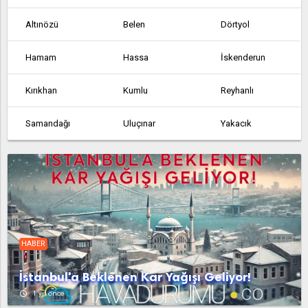
Altınözü
Belen
Dörtyol
Hamam
Hassa
İskenderun
Kırıkhan
Kumlu
Reyhanlı
Samandağı
Uluçınar
Yakacık
Yayladağı
Yeşilkent
Payas
HABER
İstanbul'a Beklenen Kar Yağışı Geliyor!
access_time
1 yıl önce