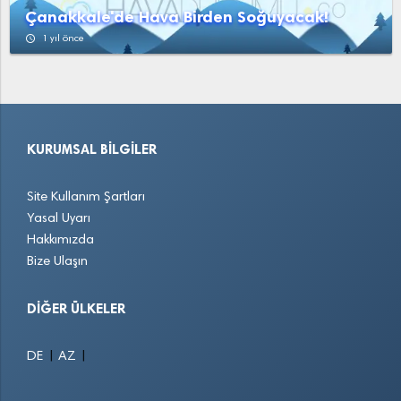
Çanakkale'de Hava Birden Soğuyacak!
access_time
1 yıl önce
KURUMSAL BILGILER
Site Kullanım Şartları
Yasal Uyarı
Hakkımızda
Bize Ulaşın
DIĞER ÜLKELER
|
|
DE
AZ