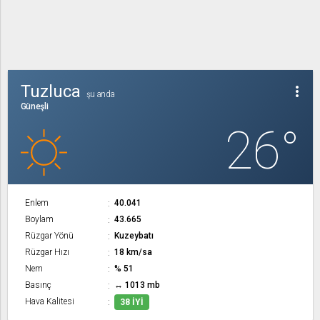
Tuzluca
more_vert
şu anda
Güneşli
26°
Enlem
40.041
Boylam
43.665
Rüzgar Yönü
Kuzeybatı
Rüzgar Hızı
18 km/sa
Nem
% 51
Basınç
↔ 1013 mb
Hava Kalitesi
38 İYI