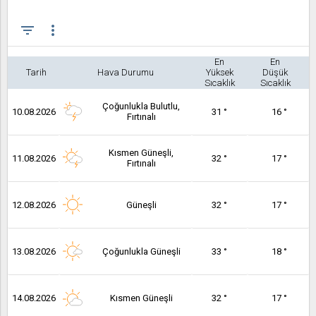
filter_list
more_vert
En
En
Tarih
Hava Durumu
Yüksek
Düşük
Sıcaklık
Sıcaklık
Çoğunlukla Bulutlu,
10.08.2026
31 °
16 °
Fırtınalı
Kısmen Güneşli,
11.08.2026
32 °
17 °
Fırtınalı
12.08.2026
Güneşli
32 °
17 °
13.08.2026
Çoğunlukla Güneşli
33 °
18 °
14.08.2026
Kısmen Güneşli
32 °
17 °