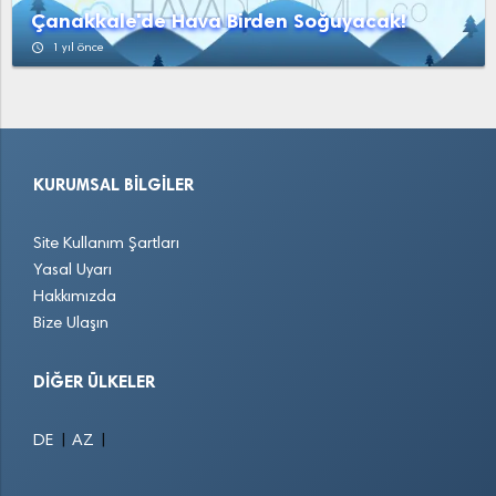
Çanakkale'de Hava Birden Soğuyacak!
access_time
1 yıl önce
KURUMSAL BILGILER
Site Kullanım Şartları
Yasal Uyarı
Hakkımızda
Bize Ulaşın
DIĞER ÜLKELER
|
|
DE
AZ