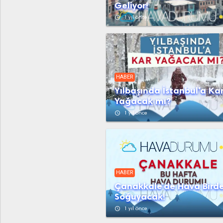
Geliyor!
access_time
1 yıl önce
HABER
Yılbaşında İstanbul'a Ka
Yağacak mı?
access_time
1 yıl önce
HABER
Çanakkale'de Hava Bird
Soğuyacak!
access_time
1 yıl önce