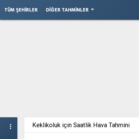
arrow_drop_down
TÜM ŞEHIRLER
DIĞER TAHMINLER
Keklikoluk için Saatlik Hava Tahmini
more_vert