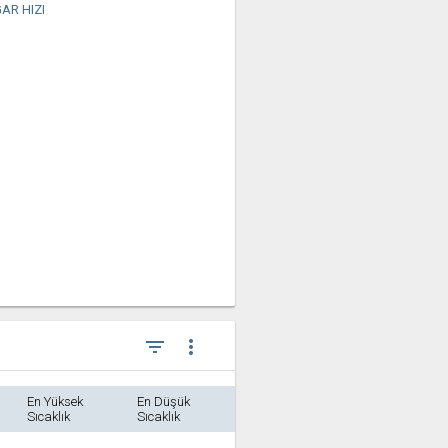
AR HIZI
filter_list
more_vert
En Yüksek
En Düşük
Sıcaklık
Sıcaklık