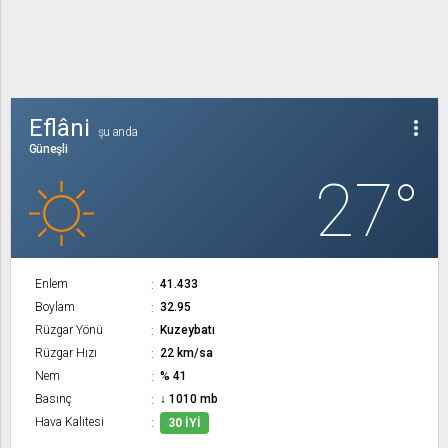
Eflâni
more_vert
şu anda
Güneşli
27°
Enlem
41.433
Boylam
32.95
Rüzgar Yönü
Kuzeybatı
Rüzgar Hızı
22 km/sa
Nem
% 41
Basınç
↓ 1010 mb
Hava Kalitesi
30 İYI