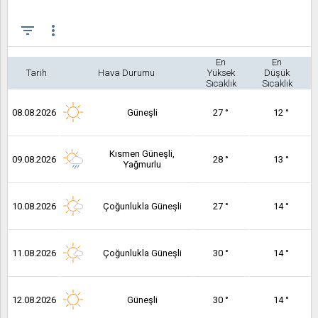
filter_list
more_vert
En
En
Tarih
Hava Durumu
Yüksek
Düşük
Sıcaklık
Sıcaklık
08.08.2026
Güneşli
27 °
12 °
Kısmen Güneşli,
09.08.2026
28 °
13 °
Yağmurlu
10.08.2026
Çoğunlukla Güneşli
27 °
14 °
11.08.2026
Çoğunlukla Güneşli
30 °
14 °
12.08.2026
Güneşli
30 °
14 °