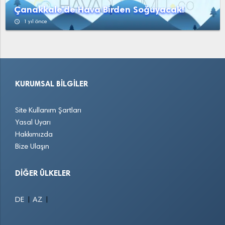
Çanakkale'de Hava Birden Soğuyacak!
access_time
1 yıl önce
KURUMSAL BILGILER
Site Kullanım Şartları
Yasal Uyarı
Hakkımızda
Bize Ulaşın
DIĞER ÜLKELER
|
|
DE
AZ