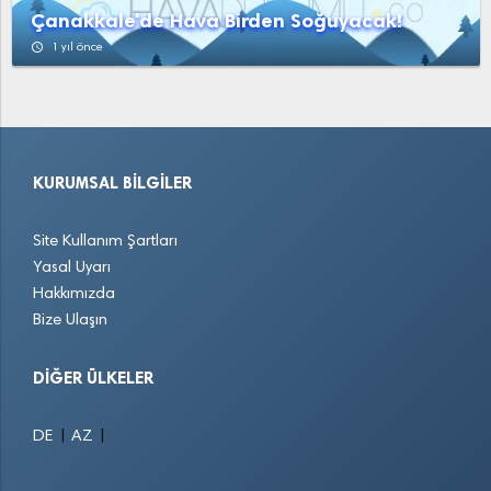
Çanakkale'de Hava Birden Soğuyacak!
access_time
1 yıl önce
KURUMSAL BILGILER
Site Kullanım Şartları
Yasal Uyarı
Hakkımızda
Bize Ulaşın
DIĞER ÜLKELER
|
|
DE
AZ