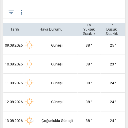
filter_list
more_vert
En
En
Tarih
Hava Durumu
Yüksek
Düşük
Sıcaklık
Sıcaklık
09.08.2026
Güneşli
38 °
25 °
10.08.2026
Güneşli
38 °
23 °
11.08.2026
Güneşli
38 °
24 °
12.08.2026
Güneşli
38 °
24 °
13.08.2026
Çoğunlukla Güneşli
38 °
24 °