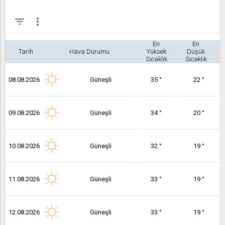
filter_list
more_vert
En
En
Tarih
Hava Durumu
Yüksek
Düşük
Sıcaklık
Sıcaklık
08.08.2026
Güneşli
35 °
22 °
09.08.2026
Güneşli
34 °
20 °
10.08.2026
Güneşli
32 °
19 °
11.08.2026
Güneşli
33 °
19 °
12.08.2026
Güneşli
33 °
19 °