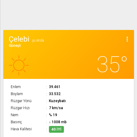
Çelebi
more_vert
şu anda
Güneşli
35°
Enlem
39.461
Boylam
33.532
Rüzgar Yönü
Kuzeybatı
Rüzgar Hızı
7 km/sa
Nem
% 19
Basınç
↓ 1008 mb
Hava Kalitesi
40 İYI