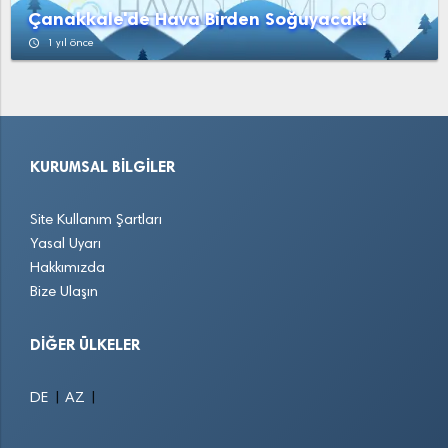
Çanakkale'de Hava Birden Soğuyacak!
access_time
1 yıl önce
KURUMSAL BILGILER
Site Kullanım Şartları
Yasal Uyarı
Hakkımızda
Bize Ulaşın
DIĞER ÜLKELER
|
|
DE
AZ