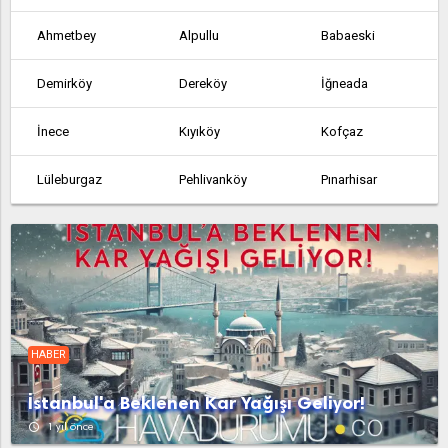
Ahmetbey
Alpullu
Babaeski
Demirköy
Dereköy
İğneada
İnece
Kıyıköy
Kofçaz
Lüleburgaz
Pehlivanköy
Pınarhisar
Üsküp
Vize
HABER
İstanbul'a Beklenen Kar Yağışı Geliyor!
access_time
1 yıl önce