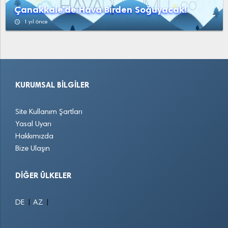
Çanakkale'de Hava Birden Soğuyacak!
access_time
1 yıl önce
KURUMSAL BILGILER
Site Kullanım Şartları
Yasal Uyarı
Hakkımızda
Bize Ulaşın
DIĞER ÜLKELER
|
|
DE
AZ