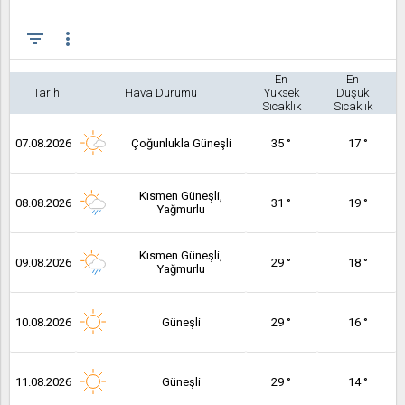
filter_list
more_vert
En
En
Tarih
Hava Durumu
Yüksek
Düşük
Sıcaklık
Sıcaklık
07.08.2026
Çoğunlukla Güneşli
35 °
17 °
Kısmen Güneşli,
08.08.2026
31 °
19 °
Yağmurlu
Kısmen Güneşli,
09.08.2026
29 °
18 °
Yağmurlu
10.08.2026
Güneşli
29 °
16 °
11.08.2026
Güneşli
29 °
14 °