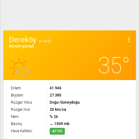
Dereköy
more_vert
şu anda
Kısmen güneşli
35°
Enlem
41.946
Boylam
27.385
Rüzgar Yönü
Doğu-Güneydoğu
Rüzgar Hızı
20 km/sa
Nem
% 26
Basınç
↔ 1009 mb
Hava Kalitesi
47 İYI