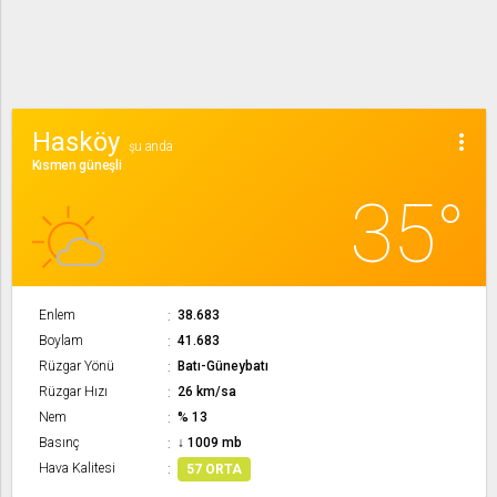
Hasköy
more_vert
şu anda
Kısmen güneşli
35°
Enlem
38.683
Boylam
41.683
Rüzgar Yönü
Batı-Güneybatı
Rüzgar Hızı
26 km/sa
Nem
% 13
Basınç
↓ 1009 mb
Hava Kalitesi
57 ORTA