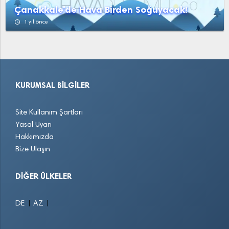
Çanakkale'de Hava Birden Soğuyacak!
access_time
1 yıl önce
KURUMSAL BILGILER
Site Kullanım Şartları
Yasal Uyarı
Hakkımızda
Bize Ulaşın
DIĞER ÜLKELER
|
|
DE
AZ