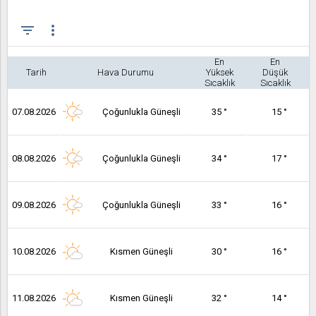
filter_list
more_vert
En
En
Tarih
Hava Durumu
Yüksek
Düşük
Sıcaklık
Sıcaklık
07.08.2026
Çoğunlukla Güneşli
35 °
15 °
08.08.2026
Çoğunlukla Güneşli
34 °
17 °
09.08.2026
Çoğunlukla Güneşli
33 °
16 °
10.08.2026
Kısmen Güneşli
30 °
16 °
11.08.2026
Kısmen Güneşli
32 °
14 °