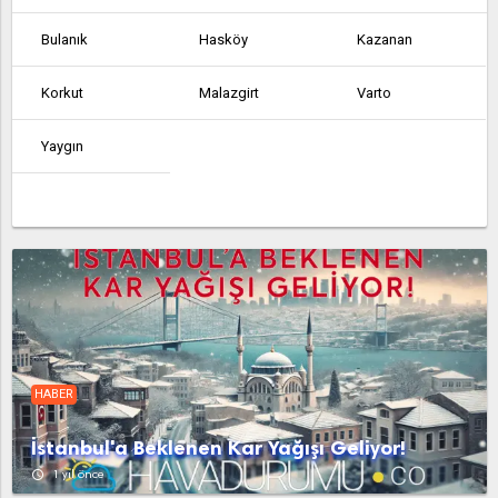
Bulanık
Hasköy
Kazanan
Korkut
Malazgirt
Varto
Yaygın
HABER
İstanbul'a Beklenen Kar Yağışı Geliyor!
access_time
1 yıl önce