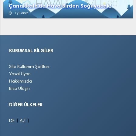
Çanakkale'de Hava Birden Soğuyacak!
access_time
1 yıl önce
KURUMSAL BILGILER
Site Kullanım Şartları
Yasal Uyarı
Hakkımızda
Bize Ulaşın
DIĞER ÜLKELER
|
|
DE
AZ