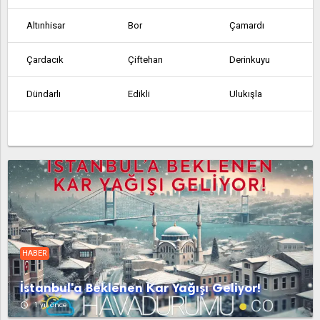
Altınhisar
Bor
Çamardı
Çardacık
Çiftehan
Derinkuyu
Dündarlı
Edikli
Ulukışla
HABER
İstanbul'a Beklenen Kar Yağışı Geliyor!
access_time
1 yıl önce