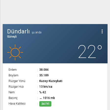
Dündarlı
more_vert
şu anda
Güneşli
22°
Enlem
38.084
Boylam
35.189
Rüzgar Yönü
Kuzey-Kuzeybatı
Rüzgar Hızı
13 km/sa
Nem
% 42
Basınç
↔ 1016 mb
Hava Kalitesi
34 İYI