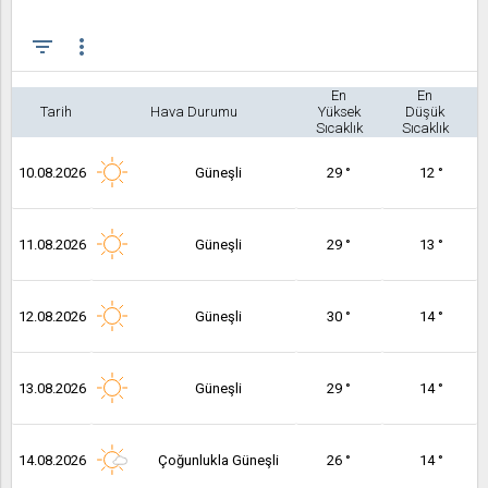
filter_list
more_vert
En
En
Tarih
Hava Durumu
Yüksek
Düşük
Sıcaklık
Sıcaklık
10.08.2026
Güneşli
29 °
12 °
11.08.2026
Güneşli
29 °
13 °
12.08.2026
Güneşli
30 °
14 °
13.08.2026
Güneşli
29 °
14 °
14.08.2026
Çoğunlukla Güneşli
26 °
14 °