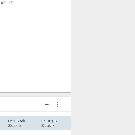
AR HIZI
filter_list
more_vert
En Yüksek
En Düşük
Sıcaklık
Sıcaklık