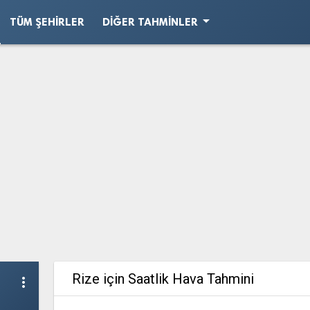
arrow_drop_down
TÜM ŞEHIRLER
DIĞER TAHMINLER
Rize için Saatlik Hava Tahmini
more_vert