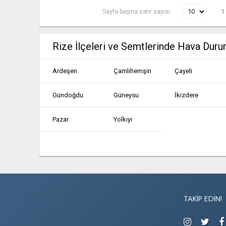
Sayfa başına satır sayısı:
1
Rize İlçeleri ve Semtlerinde Hava Dur
Ardeşen
Çamlıhemşin
Çayeli
Gündoğdu
Güneysu
İkizdere
Pazar
Yolkıyı
TAKIP EDIN!