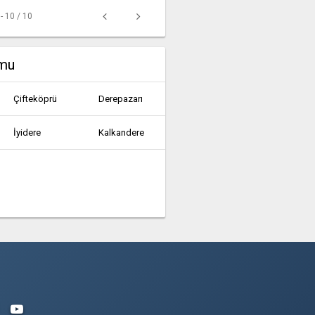
 - 10 / 10
umu
Çifteköprü
Derepazarı
İyidere
Kalkandere