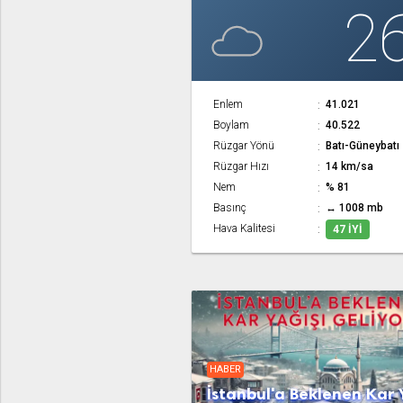
2
Enlem
41.021
Boylam
40.522
Rüzgar Yönü
Batı-Güneybatı
Rüzgar Hızı
14 km/sa
Nem
% 81
Basınç
↔ 1008 mb
Hava Kalitesi
47 İYI
HABER
İstanbul'a Beklenen Kar 