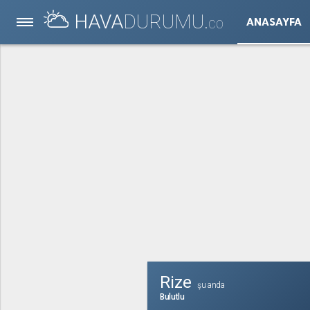
HAVA
DURUMU.
ANASAYFA
CO
Rize
şu anda
Bulutlu