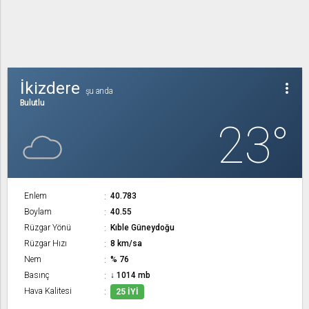
İkizdere
more_vert
şu anda
Bulutlu
23°
Enlem
40.783
Boylam
40.55
Rüzgar Yönü
Kıble Güneydoğu
Rüzgar Hızı
8 km/sa
Nem
% 76
Basınç
↓ 1014 mb
Hava Kalitesi
25 İYI