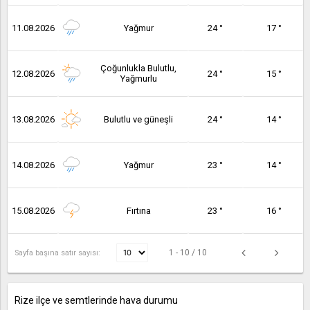
11.08.2026
Yağmur
24 °
17 °
Çoğunlukla Bulutlu,
12.08.2026
24 °
15 °
Yağmurlu
13.08.2026
Bulutlu ve güneşli
24 °
14 °
14.08.2026
Yağmur
23 °
14 °
15.08.2026
Fırtına
23 °
16 °
1 - 10 / 10
Sayfa başına satır sayısı:
Rize ilçe ve semtlerinde hava durumu