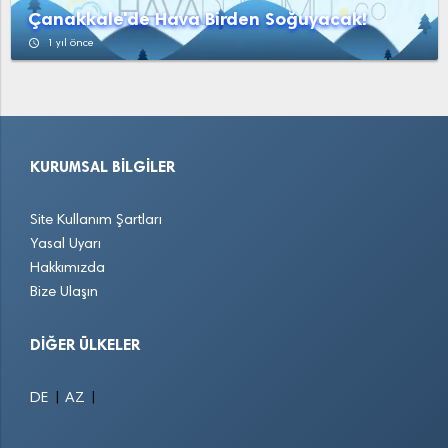
Çanakkale'de Hava Birden Soğuyacak!
access_time
1 yıl önce
KURUMSAL BILGILER
Site Kullanım Şartları
Yasal Uyarı
Hakkımızda
Bize Ulaşın
DIĞER ÜLKELER
|
|
DE
AZ