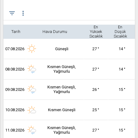
filter_list
more_vert
En
En
Tarih
Hava Durumu
Yüksek
Düşük
Sıcaklık
Sıcaklık
07.08.2026
Güneşli
27 °
14 °
Kısmen Güneşli,
08.08.2026
27 °
14 °
Yağmurlu
Kısmen Güneşli,
09.08.2026
26 °
15 °
Yağmurlu
10.08.2026
Kısmen Güneşli
25 °
15 °
Kısmen Güneşli,
11.08.2026
27 °
15 °
Yağmurlu