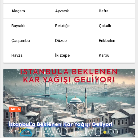
Alaçam
Ayvacık
Bafra
Bayraklı
Bekdiğin
Çakallı
Çarşamba
Düzce
Erikbelen
Havza
İkiztepe
Karpu
Kavak
Kozdere
Ladik
Şehli
Şeyhli
Şeyhli
Tekkeköy
Terme
Terskırık
HABER
Vezirköprü
Yakakent
İlkadım
İstanbul'a Beklenen Kar Yağışı Geliyor!
access_time
1 yıl önce