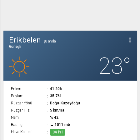
Erikbelen
more_vert
şu anda
Güneşli
23°
Enlem
41.206
Boylam
35.761
Rüzgar Yönü
Doğu-Kuzeydoğu
Rüzgar Hızı
5 km/sa
Nem
% 42
Basınç
↔ 1011 mb
Hava Kalitesi
34 İYI