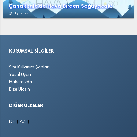
Çanakkale'de Hava Birden Soğuyacak!
access_time
1 yıl önce
KURUMSAL BILGILER
Site Kullanım Şartları
Yasal Uyarı
Hakkımızda
Bize Ulaşın
DIĞER ÜLKELER
|
|
DE
AZ