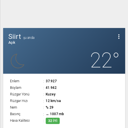
Siirt
more_vert
şu anda
Açık
22°
Enlem
37.927
Boylam
41.942
Rüzgar Yönü
Kuzey
Rüzgar Hızı
12 km/sa
Nem
% 29
Basınç
↔ 1007 mb
Hava Kalitesi
32 İYI