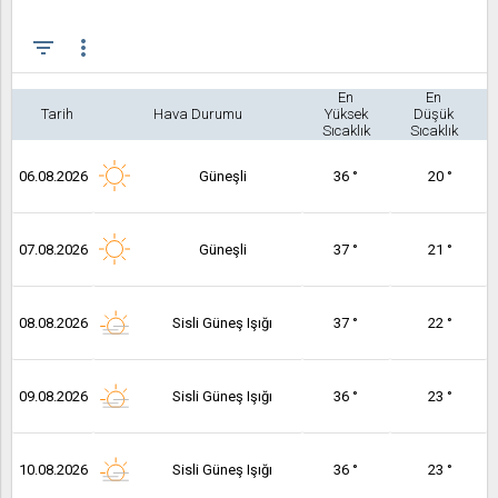
filter_list
more_vert
En
En
Tarih
Hava Durumu
Yüksek
Düşük
Sıcaklık
Sıcaklık
06.08.2026
Güneşli
36 °
20 °
07.08.2026
Güneşli
37 °
21 °
08.08.2026
Sisli Güneş Işığı
37 °
22 °
09.08.2026
Sisli Güneş Işığı
36 °
23 °
10.08.2026
Sisli Güneş Işığı
36 °
23 °