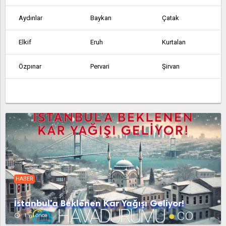
Aydınlar
Baykan
Çatak
Elkif
Eruh
Kurtalan
Özpınar
Pervari
Şirvan
HABER
İstanbul'a Beklenen Kar Yağışı Geliyor!
access_time
1 yıl önce