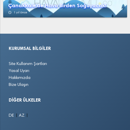
Çanakkale'de Hava Birden Soğuyacak!
access_time
1 yıl önce
KURUMSAL BILGILER
Site Kullanım Şartları
Yasal Uyarı
Hakkımızda
Bize Ulaşın
DIĞER ÜLKELER
|
|
DE
AZ