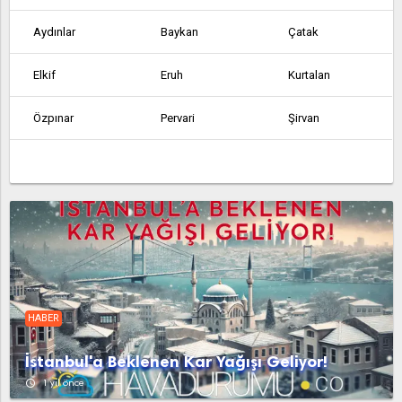
Aydınlar
Baykan
Çatak
Elkif
Eruh
Kurtalan
Özpınar
Pervari
Şirvan
HABER
İstanbul'a Beklenen Kar Yağışı Geliyor!
access_time
1 yıl önce