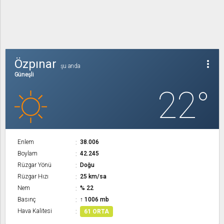
Özpınar
more_vert
şu anda
Güneşli
22°
Enlem
38.006
Boylam
42.245
Rüzgar Yönü
Doğu
Rüzgar Hızı
25 km/sa
Nem
% 22
Basınç
↑ 1006 mb
Hava Kalitesi
61 ORTA