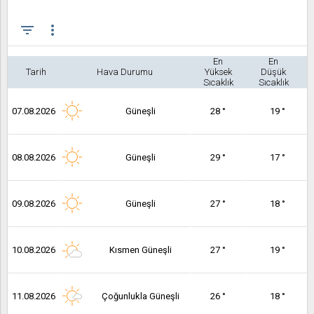
filter_list
more_vert
En
En
Tarih
Hava Durumu
Yüksek
Düşük
Sıcaklık
Sıcaklık
07.08.2026
Güneşli
28 °
19 °
08.08.2026
Güneşli
29 °
17 °
09.08.2026
Güneşli
27 °
18 °
10.08.2026
Kısmen Güneşli
27 °
19 °
11.08.2026
Çoğunlukla Güneşli
26 °
18 °