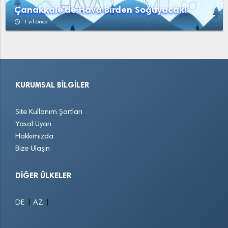
Çanakkale'de Hava Birden Soğuyacak!
access_time
1 yıl önce
KURUMSAL BILGILER
Site Kullanım Şartları
Yasal Uyarı
Hakkımızda
Bize Ulaşın
DIĞER ÜLKELER
|
|
DE
AZ