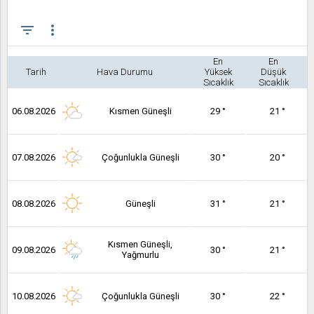
filter_list
more_vert
En
En
Tarih
Hava Durumu
Yüksek
Düşük
Sıcaklık
Sıcaklık
06.08.2026
Kısmen Güneşli
29 °
21 °
07.08.2026
Çoğunlukla Güneşli
30 °
20 °
08.08.2026
Güneşli
31 °
21 °
Kısmen Güneşli,
09.08.2026
30 °
21 °
Yağmurlu
10.08.2026
Çoğunlukla Güneşli
30 °
22 °