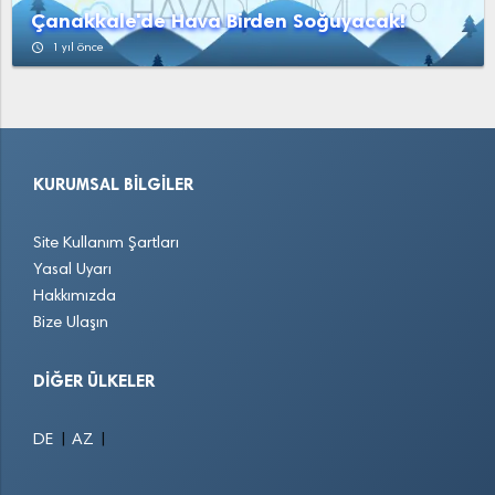
Çanakkale'de Hava Birden Soğuyacak!
access_time
1 yıl önce
KURUMSAL BILGILER
Site Kullanım Şartları
Yasal Uyarı
Hakkımızda
Bize Ulaşın
DIĞER ÜLKELER
|
|
DE
AZ