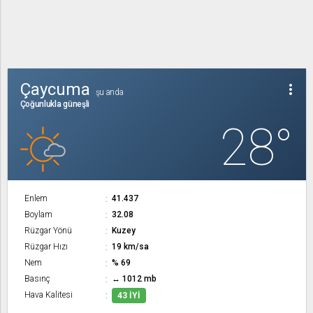
Çaycuma
more_vert
şu anda
Çoğunlukla güneşli
28°
Enlem
41.437
Boylam
32.08
Rüzgar Yönü
Kuzey
Rüzgar Hızı
19 km/sa
Nem
% 69
Basınç
↔ 1012 mb
Hava Kalitesi
43 İYI