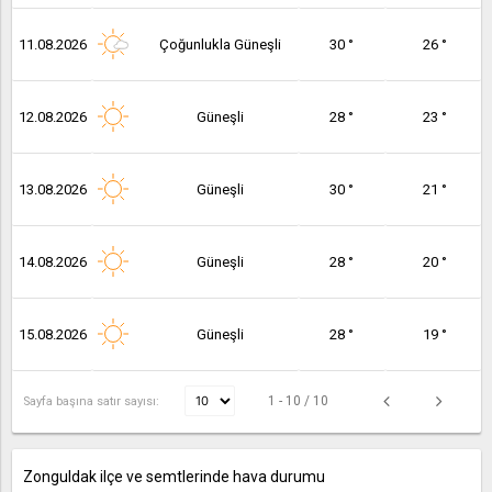
11.08.2026
Çoğunlukla Güneşli
30 °
26 °
12.08.2026
Güneşli
28 °
23 °
13.08.2026
Güneşli
30 °
21 °
14.08.2026
Güneşli
28 °
20 °
15.08.2026
Güneşli
28 °
19 °
1 - 10 / 10
Sayfa başına satır sayısı:
Zonguldak ilçe ve semtlerinde hava durumu