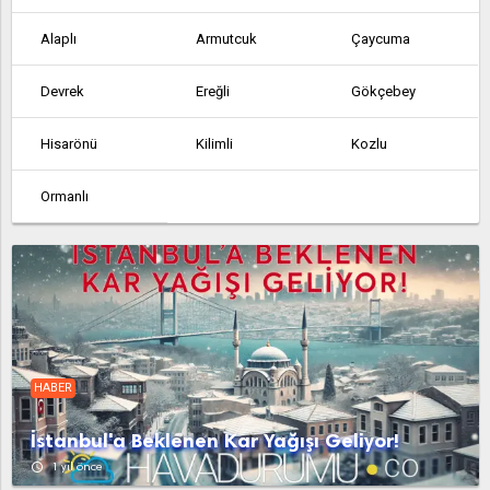
Alaplı
Armutcuk
Çaycuma
Devrek
Ereğli
Gökçebey
Hisarönü
Kilimli
Kozlu
Ormanlı
HABER
İstanbul'a Beklenen Kar Yağışı Geliyor!
access_time
1 yıl önce