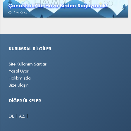
Çanakkale'de Hava Birden Soğuyacak!
access_time
1 yıl önce
KURUMSAL BILGILER
Site Kullanım Şartları
Yasal Uyarı
Hakkımızda
Bize Ulaşın
DIĞER ÜLKELER
|
|
DE
AZ