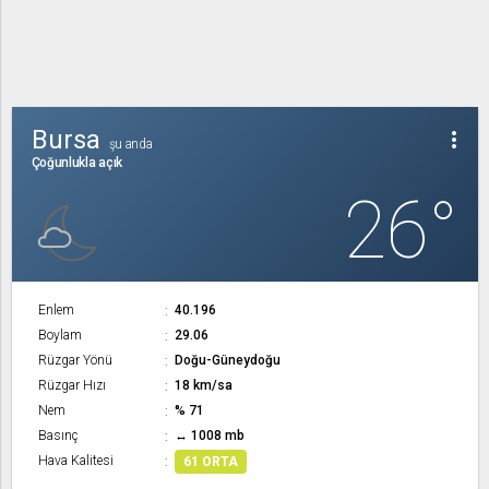
Bursa
more_vert
şu anda
Çoğunlukla açık
26°
Enlem
40.196
Boylam
29.06
Rüzgar Yönü
Doğu-Güneydoğu
Rüzgar Hızı
18 km/sa
Nem
% 71
Basınç
↔ 1008 mb
Hava Kalitesi
61 ORTA