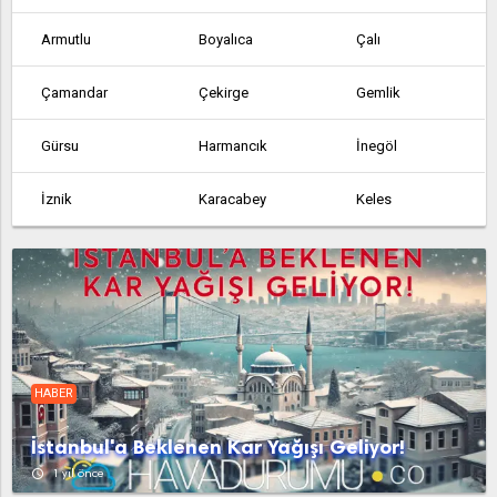
Armutlu
Boyalıca
Çalı
Çamandar
Çekirge
Gemlik
Gürsu
Harmancık
İnegöl
İznik
Karacabey
Keles
Kestel
Kocakovacık
Küçükkumla
Kurşunlu
Mudanya
Mustafakemalpaşa
Orhaneli
Orhangazi
Yenişehir
HABER
İstanbul'a Beklenen Kar Yağışı Geliyor!
access_time
1 yıl önce