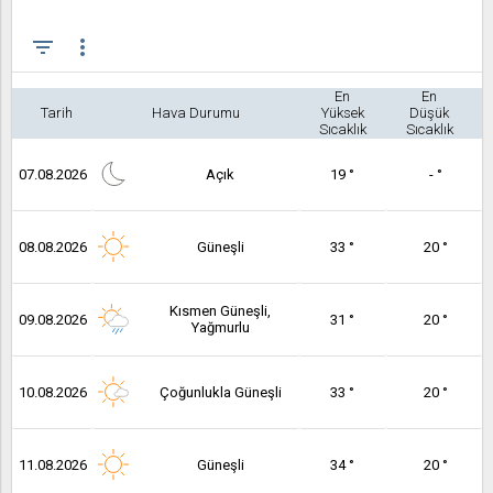
filter_list
more_vert
En
En
Tarih
Hava Durumu
Yüksek
Düşük
Sıcaklık
Sıcaklık
07.08.2026
Açık
19 °
- °
08.08.2026
Güneşli
33 °
20 °
Kısmen Güneşli,
09.08.2026
31 °
20 °
Yağmurlu
10.08.2026
Çoğunlukla Güneşli
33 °
20 °
11.08.2026
Güneşli
34 °
20 °