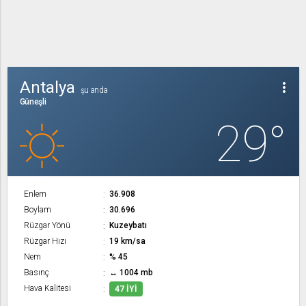
Antalya
more_vert
şu anda
Güneşli
29°
Enlem
36.908
Boylam
30.696
Rüzgar Yönü
Kuzeybatı
Rüzgar Hızı
19 km/sa
Nem
% 45
Basınç
↔ 1004 mb
Hava Kalitesi
47 İYI