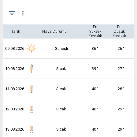
filter_list
more_vert
En
En
Tarih
Hava Durumu
Yüksek
Düşük
Sıcaklık
Sıcaklık
09.08.2026
Güneşli
36 °
26 °
10.08.2026
Sıcak
39 °
27 °
11.08.2026
Sıcak
40 °
28 °
12.08.2026
Sıcak
40 °
29 °
13.08.2026
Sıcak
40 °
29 °