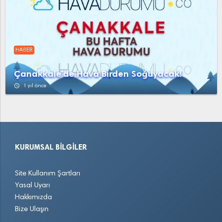
HABER
Çanakkale'de Hava Birden Soğuyacak!
access_time
1 yıl önce
KURUMSAL BILGILER
Site Kullanım Şartları
Yasal Uyarı
Hakkımızda
Bize Ulaşın