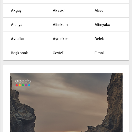
Akçay
Akseki
Aksu
Alanya
Altınkum
Altınyaka
Avsallar
Aydınkent
Belek
Beşkonak
Cevizli
Elmalı
Finike
Gazipaşa
Geriş
Göynük
Gündoğmuş
Güneycik
İmecik
Kalkan
Kaş
Kemer
Kızıltoprak
Köprülü
Korkuteli
Kumluca
Manavgat