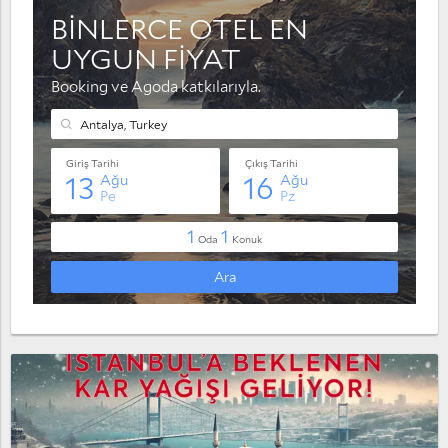
Muratpaşa
Serik
Taşağıl
Yaylaalan
Konyaaltı