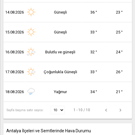
14.08.2026
Güneşli
36 °
23 °
15.08.2026
Güneşli
33 °
25 °
16.08.2026
Bulutlu ve güneşli
32 °
24 °
17.08.2026
Çoğunlukla Güneşli
33 °
26 °
18.08.2026
Yağmur
34 °
21 °
1 - 10 / 10
Sayfa başına satır sayısı:
Antalya İlçeleri ve Semtlerinde Hava Durumu