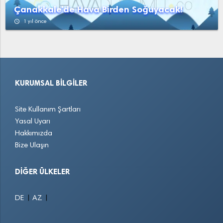
Çanakkale'de Hava Birden Soğuyacak!
access_time
1 yıl önce
KURUMSAL BILGILER
Site Kullanım Şartları
Yasal Uyarı
Hakkımızda
Bize Ulaşın
DIĞER ÜLKELER
|
|
DE
AZ