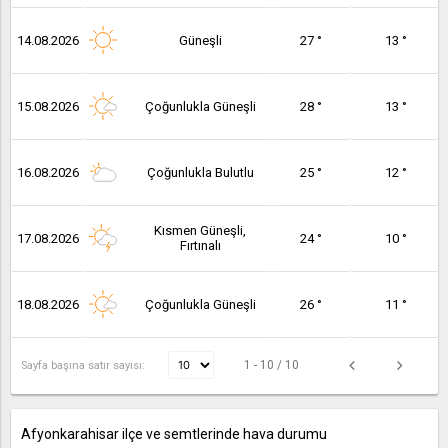
14.08.2026
Güneşli
27 °
13 °
15.08.2026
Çoğunlukla Güneşli
28 °
13 °
16.08.2026
Çoğunlukla Bulutlu
25 °
12 °
Kısmen Güneşli,
17.08.2026
24 °
10 °
Fırtınalı
18.08.2026
Çoğunlukla Güneşli
26 °
11 °
1 - 10 / 10
Sayfa başına satır sayısı:
Afyonkarahisar ilçe ve semtlerinde hava durumu