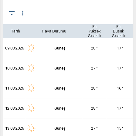
filter_list
more_vert
En
En
Tarih
Hava Durumu
Yüksek
Düşük
Sıcaklık
Sıcaklık
09.08.2026
Güneşli
28 °
17 °
10.08.2026
Güneşli
27 °
17 °
11.08.2026
Güneşli
28 °
16 °
12.08.2026
Güneşli
28 °
17 °
13.08.2026
Güneşli
27 °
15 °