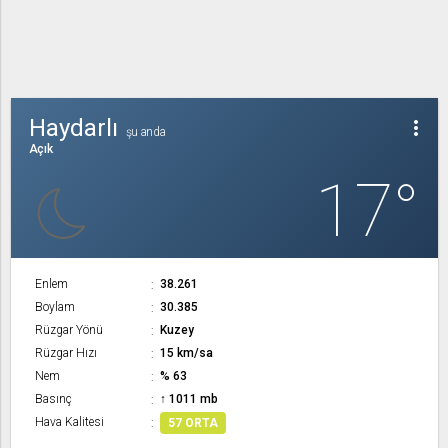
Haydarlı
more_vert
şu anda
Açık
17°
Enlem
38.261
Boylam
30.385
Rüzgar Yönü
Kuzey
Rüzgar Hızı
15 km/sa
Nem
% 63
Basınç
↑ 1011 mb
Hava Kalitesi
57 ORTA