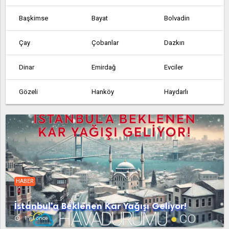
Başkimse
Bayat
Bolvadin
Çay
Çobanlar
Dazkırı
Dinar
Emirdağ
Evciler
Gözeli
Hanköy
Haydarlı
Hocalar
İhsaniye
İşçehisar
Kızılören
Sandıklı
Sinanpaşa
Şuhut
Sultandağı
Tatarlı
HABER
Toklucak
Yukarıpiribeyli
İstanbul'a Beklenen Kar Yağışı Geliyor!
access_time
1 yıl önce