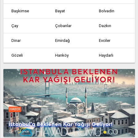
Başkimse
Bayat
Bolvadin
Çay
Çobanlar
Dazkırı
Dinar
Emirdağ
Evciler
Gözeli
Hanköy
Haydarlı
Hocalar
İhsaniye
İşçehisar
Kızılören
Sandıklı
Sinanpaşa
Şuhut
Sultandağı
Tatarlı
HABER
Toklucak
Yukarıpiribeyli
İstanbul'a Beklenen Kar Yağışı Geliyor!
access_time
1 yıl önce