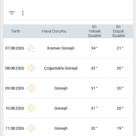
filter_list
more_vert
En
En
Tarih
Hava Durumu
Yüksek
Düşük
Sıcaklık
Sıcaklık
07.08.2026
Kısmen Güneşli
34 °
21 °
08.08.2026
Çoğunlukla Güneşli
33 °
20 °
09.08.2026
Güneşli
31 °
20 °
10.08.2026
Güneşli
31 °
20 °
11.08.2026
Güneşli
32 °
19 °