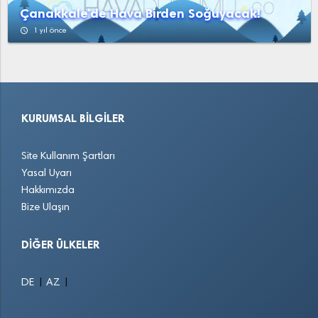
Çanakkale'de Hava Birden Soğuyacak!
access_time
1 yıl önce
KURUMSAL BILGILER
Site Kullanım Şartları
Yasal Uyarı
Hakkımızda
Bize Ulaşın
DIĞER ÜLKELER
|
|
DE
AZ