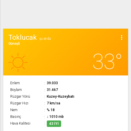
Toklucak
more_vert
şu anda
Güneşli
33°
Enlem
39.033
Boylam
31.467
Rüzgar Yönü
Kuzey-Kuzeybatı
Rüzgar Hızı
7 km/sa
Nem
% 18
Basınç
↓ 1010 mb
Hava Kalitesi
43 İYI