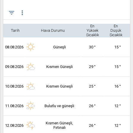
filter_list
more_vert
En
En
Tarih
Hava Durumu
Yüksek
Düşük
Sıcaklık
Sıcaklık
08.08.2026
Güneşli
30 °
15 °
09.08.2026
Kısmen Güneşli
29 °
15 °
10.08.2026
Kısmen Güneşli
25 °
16 °
11.08.2026
Bulutlu ve güneşli
26 °
12 °
Kısmen Güneşli,
12.08.2026
26 °
12 °
Fırtınalı