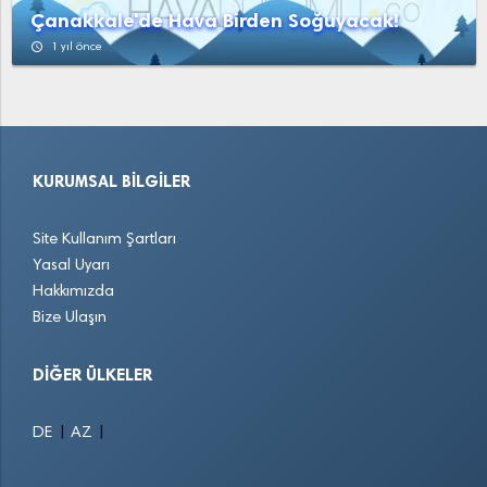
Çanakkale'de Hava Birden Soğuyacak!
access_time
1 yıl önce
KURUMSAL BILGILER
Site Kullanım Şartları
Yasal Uyarı
Hakkımızda
Bize Ulaşın
DIĞER ÜLKELER
|
|
DE
AZ