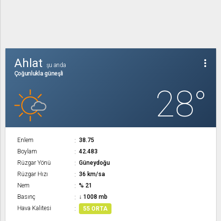
Ahlat
more_vert
şu anda
Çoğunlukla güneşli
28°
Enlem
38.75
Boylam
42.483
Rüzgar Yönü
Güneydoğu
Rüzgar Hızı
36 km/sa
Nem
% 21
Basınç
↓ 1008 mb
Hava Kalitesi
55 ORTA