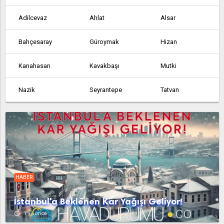
Adilcevaz
Ahlat
Alsar
Bahçesaray
Güroymak
Hizan
Kanahasan
Kavakbaşı
Mutki
Nazik
Seyrantepe
Tatvan
Tosunlu
HABER
İstanbul'a Beklenen Kar Yağışı Geliyor!
access_time
1 yıl önce