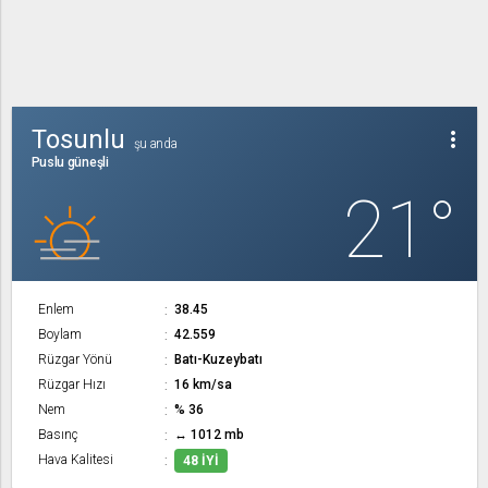
Tosunlu
more_vert
şu anda
Puslu güneşli
21°
Enlem
38.45
Boylam
42.559
Rüzgar Yönü
Batı-Kuzeybatı
Rüzgar Hızı
16 km/sa
Nem
% 36
Basınç
↔ 1012 mb
Hava Kalitesi
48 İYI