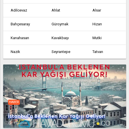
Adilcevaz
Ahlat
Alsar
Bahçesaray
Güroymak
Hizan
Kanahasan
Kavakbaşı
Mutki
Nazik
Seyrantepe
Tatvan
Tosunlu
HABER
İstanbul'a Beklenen Kar Yağışı Geliyor!
access_time
1 yıl önce