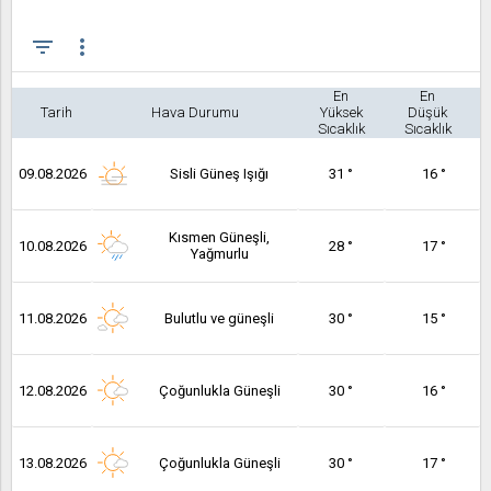
filter_list
more_vert
En
En
Tarih
Hava Durumu
Yüksek
Düşük
Sıcaklık
Sıcaklık
09.08.2026
Sisli Güneş Işığı
31 °
16 °
Kısmen Güneşli,
10.08.2026
28 °
17 °
Yağmurlu
11.08.2026
Bulutlu ve güneşli
30 °
15 °
12.08.2026
Çoğunlukla Güneşli
30 °
16 °
13.08.2026
Çoğunlukla Güneşli
30 °
17 °