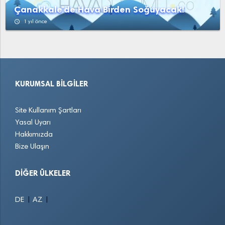
Çanakkale'de Hava Birden Soğuyacak!
access_time
1 yıl önce
KURUMSAL BILGILER
Site Kullanım Şartları
Yasal Uyarı
Hakkımızda
Bize Ulaşın
DIĞER ÜLKELER
|
|
DE
AZ