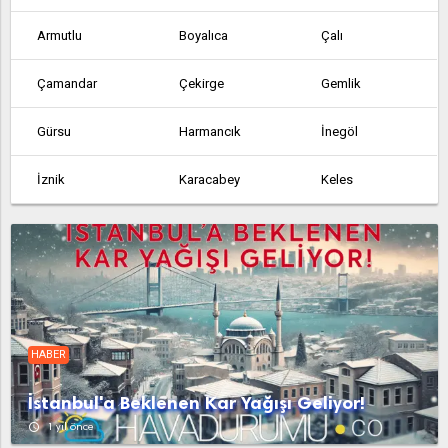
Armutlu
Boyalıca
Çalı
Çamandar
Çekirge
Gemlik
Gürsu
Harmancık
İnegöl
İznik
Karacabey
Keles
Kestel
Kocakovacık
Küçükkumla
Kurşunlu
Mudanya
Mustafakemalpaşa
Orhaneli
Orhangazi
Yenişehir
HABER
İstanbul'a Beklenen Kar Yağışı Geliyor!
access_time
1 yıl önce