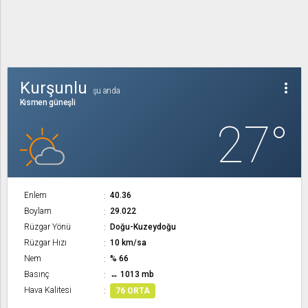
Kurşunlu
more_vert
şu anda
Kısmen güneşli
27°
Enlem
40.36
Boylam
29.022
Rüzgar Yönü
Doğu-Kuzeydoğu
Rüzgar Hızı
10 km/sa
Nem
% 66
Basınç
↔ 1013 mb
Hava Kalitesi
76 ORTA