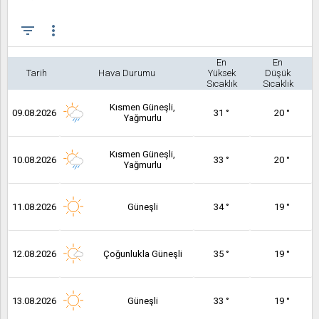
filter_list
more_vert
En
En
Tarih
Hava Durumu
Yüksek
Düşük
Sıcaklık
Sıcaklık
Kısmen Güneşli,
09.08.2026
31 °
20 °
Yağmurlu
Kısmen Güneşli,
10.08.2026
33 °
20 °
Yağmurlu
11.08.2026
Güneşli
34 °
19 °
12.08.2026
Çoğunlukla Güneşli
35 °
19 °
13.08.2026
Güneşli
33 °
19 °