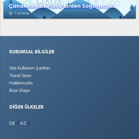
Çanakkale'de Hava Birden Soğuyacak!
access_time
1 yıl önce
KURUMSAL BILGILER
Site Kullanım Şartları
Yasal Uyarı
Hakkımızda
Bize Ulaşın
DIĞER ÜLKELER
|
|
DE
AZ